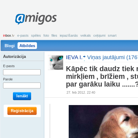
amigos
in
box
.lv
e-pasts
spēles
foto
files
iepazīšanās
veikals
ceļojumi
smart
Blogi
Atbildes
Autorizācija
IEVA I.
Viņas jautājumi (176
E-pasts
Kāpēc tik daudz tiek 
mirkļiem , brīžiem , st
Parole
par garāku laiku .......
27. feb 2012. 22:40
Ienākt
Reģistrācija