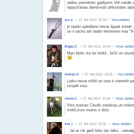
radies piemērots gadījums.Vēl vairāk,v
iepazīšanas dienā-viņš drīkstoties atļa
ass p.
27. feb 2012. 22:44
Viņa atbildes
jo taadu spiedienu nevar ilgaak turee
un ir tachu arii taads fenomens kaa "9
Brigita D.
27. feb 2012. 23:04
Viņas atbild
Man šķiet, ka tie mirkļi , brīži un stu
.
Andrejs K.
27. feb 2012. 23:26
Viņa atbild
Laiku nevar mīlēt un viņa ir vienmēr pa
uzspēt visu.
Vineta K.
27. feb 2012. 23:28
Viņas atbild
Viss,mainas.Cilveki steidzas,un milesti
mirkli,kurs mums ir dots.
Inta J.
27. feb 2012. 23:31
Viņas atbildes
...lai ar cik garš būtu tas laiks...viena