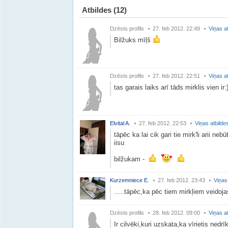
Atbildes
(12)
Dzēsts profils
27. feb 2012. 22:49
Viņas a
Bilžuks mīļš
Dzēsts profils
27. feb 2012. 22:51
Viņas a
tas garais laiks arī tāds mirklis vien ir:
Elvital A.
27. feb 2012. 22:53
Viņas atbilde
tāpēc ka lai cik gari tie mirk'li arii ne
iisu
bilžukam -
Kurzemniece E.
27. feb 2012. 23:43
Viņas
.....tāpēc,ka pēc tiem mirkļiem veidoj
Dzēsts profils
28. feb 2012. 09:00
Viņas a
Ir cilvēki,kuri uzskata,ka vīrietis nedr