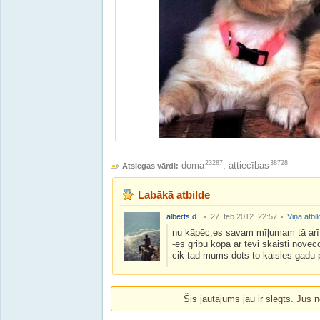
23287
38728
doma
,
attiecības
Atslegas vārdi:
Labākā atbilde
alberts d.
27. feb 2012. 22:57
Viņa atbi
nu kāpēc,es savam mīļumam tā arī
-es gribu kopā ar tevi skaisti noveco
cik tad mums dots to kaisles gadu-p
Šis jautājums jau ir slēgts. Jūs n