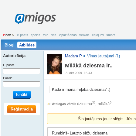
amigos
in
box
.lv
e-pasts
spēles
foto
files
iepazīšanās
veikals
ceļojumi
smart
Blogi
Atbildes
Autorizācija
Madara P.
Viņas jautājumi (1)
Mīlākā dziesma ir..
E-pasts
3. okt 2009. 15:43
Parole
Kāda ir mana mīļākā dziesma? :)
Ienākt
56
0
dziesma
,
mīlākā
Atslegas vārdi:
Reģistrācija
Šis jautājums jau ir slēgts. Jūs n
Rumbiņš- Lauzto siržu dziesma