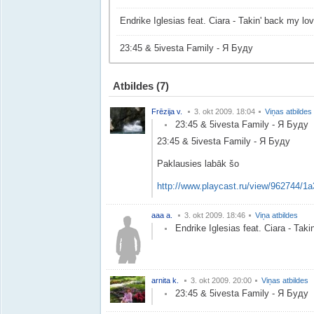
Endrike Iglesias feat. Ciara - Takin' back my lo
23:45 & 5ivesta Family - Я Буду
Atbildes
(7)
Frēzija v.
3. okt 2009. 18:04
Viņas atbildes
23:45 & 5ivesta Family - Я Буду
23:45 & 5ivesta Family - Я Буду
Paklausies labāk šo
http://www.playcast.ru/view/962744
aaa a.
3. okt 2009. 18:46
Viņa atbildes
Endrike Iglesias feat. Ciara - Tak
arnita k.
3. okt 2009. 20:00
Viņas atbildes
23:45 & 5ivesta Family - Я Буду