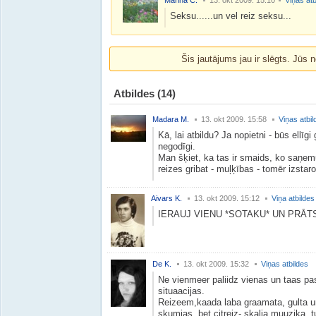
Marina C.
13. okt 2009. 15:10
Viņas atb
Seksu......un vel reiz seksu...
Šis jautājums jau ir slēgts. Jūs n
Atbildes
(14)
Madara M.
13. okt 2009. 15:58
Viņas atbil
Kā, lai atbildu? Ja nopietni - būs ellīgi
negodīgi.
Man šķiet, ka tas ir smaids, ko saņemu
reizes gribat - muļķības - tomēr izsta
Aivars K.
13. okt 2009. 15:12
Viņa atbildes
IERAUJ VIENU *SOTAKU* UN PRĀT
De K.
13. okt 2009. 15:32
Viņas atbildes
Ne vienmeer paliidz vienas un taas pas
situaacijas.
Reizeem,kaada laba graamata, gulta un
skumjas, bet citreiz- skalja muuzika, tu