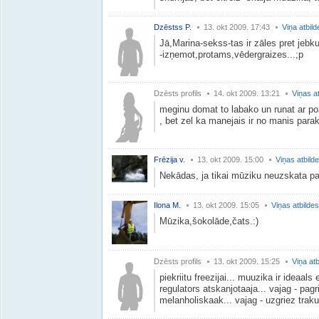
Dzēstss P.
13. okt 2009. 17:43
Viņa atbild
Jā,Marina-sekss-tas ir zāles pret jeb
-izņemot,protams,vēdergraizes...;p
Dzēsts profils
14. okt 2009. 13:21
Viņas a
meginu domat to labako un runat ar pozi
, bet zel ka manejais ir no manis para
Frēzija v.
13. okt 2009. 15:00
Viņas atbild
Nekādas, ja tikai mūziku neuzskata pa
Ilona M.
13. okt 2009. 15:05
Viņas atbildes
Mūzika,šokolāde,čats.:)
Dzēsts profils
13. okt 2009. 15:25
Viņa atb
piekriitu freezijai... muuzika ir ideaal
regulators atskanjotaaja... vajag - pagr
melanholiskaak... vajag - uzgriez traku