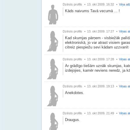
Dzēsts profils
13. okt 2009. 16:32
Viņa atb
Kāds naivums Tavā vecumā ... !
Dzēsts profils
13. okt 2009. 17:27
Viņas a
Kad skumjas pārņem - visbiežāk palīd
elektroniskā, jo var atrast visiem gar
citreiz piespiežu sevi kādam uzzvanīt un
Dzēsts profils
13. okt 2009. 17:28
Viņas a
Ar grādīgo tiešām uznāk skumjas, katr
izdejojies, kamēr neviens neredz, ja k
Dzēsts profils
13. okt 2009. 19:13
Viņas a
Anekdotes.
Dzēsts profils
13. okt 2009. 21:49
Viņas a
Draugus.