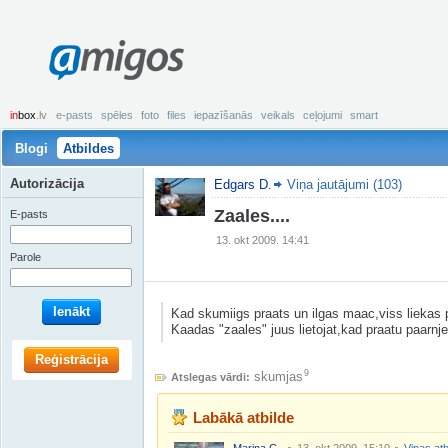
amigos
in
box
.lv
e-pasts
spēles
foto
files
iepazīšanās
veikals
ceļojumi
smart
Blogi
Atbildes
Autorizācija
Edgars D.
Viņa jautājumi (103)
Zaales....
E-pasts
13. okt 2009. 14:41
Parole
Ienākt
Kad skumiigs praats un ilgas maac,viss liekas 
Kaadas "zaales" juus lietojat,kad praatu paarn
Reģistrācija
9
skumjas
Atslegas vārdi:
Labākā atbilde