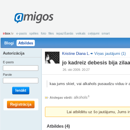
amigos
in
box
.lv
e-pasts
spēles
foto
files
iepazīšanās
veikals
ceļojumi
smart
Blogi
Atbildes
Autorizācija
Kristine Diana L.
Viņas jautājumi (1)
jo kadreiz debesis bija zila
E-pasts
26. okt 2009. 20:27
Parole
kaa jums skiet, vai alkahols pusaudzu viduu ir 
Ienākt
6
alkohols
Atslegas vārdi:
Reģistrācija
Lai atbildētu uz šo jautājumu, Jums i
Atbildes
(4)