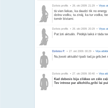
Dzēsts profils
26. okt 2009. 21:29
Viņas a
tā vien liekas, ka daudzi tik no energy 
dzēra vodku, ta zināj, ka tur vodka, bet
tomēr bīstami.
Dzēsts profils
26. okt 2009. 20:29
Viņas a
Pat ļoti aktuāls. Pēdējā laikā ir tāda t
Dzēstss P.
27. okt 2009. 00:29
Viņa atbild
Nu,ļoooti aktuāls!-īpaši tad,ja grib,bet
Dzēsts profils
27. okt 2009. 00:40
Viņa atb
Kad debesis bija zilākas un zāle zaļ
Tev intrese par alkohōlu,gribi lai pu