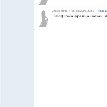
Dzēsts profils
25. okt 2009. 20:51
Viņas a
trešdaļu noklausījos un jau saskābu. 