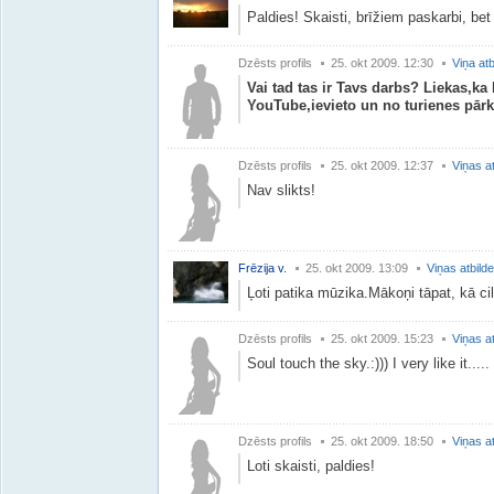
Paldies! Skaisti, brīžiem paskarbi, bet
Dzēsts profils
25. okt 2009. 12:30
Viņa atb
Vai tad tas ir Tavs darbs? Liekas,ka 
YouTube,ievieto un no turienes pārko
Dzēsts profils
25. okt 2009. 12:37
Viņas a
Nav slikts!
Frēzija v.
25. okt 2009. 13:09
Viņas atbild
Ļoti patika mūzika.Mākoņi tāpat, kā cilv
Dzēsts profils
25. okt 2009. 15:23
Viņas a
Soul touch the sky.:))) I very like it.....
Dzēsts profils
25. okt 2009. 18:50
Viņas a
Loti skaisti, paldies!