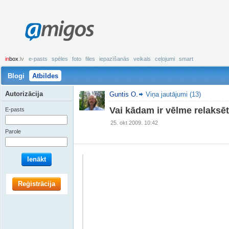
amigos
in
box
.lv
e-pasts
spēles
foto
files
iepazīšanās
veikals
ceļojumi
smart
Blogi
Atbildes
Autorizācija
Guntis O.
Viņa jautājumi (13)
Vai kādam ir vēlme relaksēti
E-pasts
25. okt 2009. 10:42
Parole
Ienākt
Reģistrācija