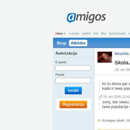
amigos
in
box
.lv
e-pasts
spēles
foto
files
iepazīšanās
v
Blogi
Atbildes
Autorizācija
Ievucitis
Skola..
E-pasts
25. okt 20
Parole
ko tu doma par s
kada ir tawa pop
Ienākt
25. okt 2009. 22:4
sorry, bet newru
Reģistrācija
tawa populacija s
sk
Atslegas vārdi: