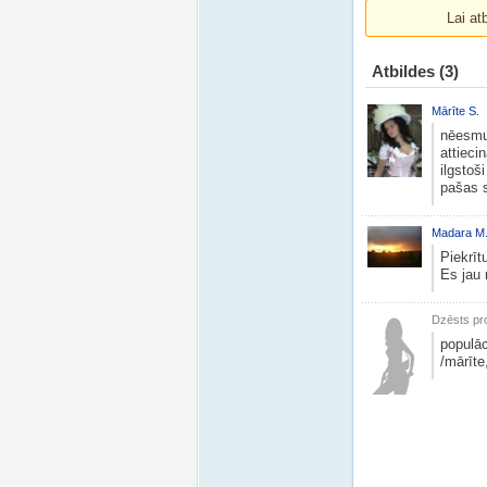
Lai at
Atbildes
(3)
Mārīte S.
nēesmu 
attieci
ilgstoš
pašas s
Madara M
Piekrīt
Es jau 
Dzēsts pro
populāc
/mārīte