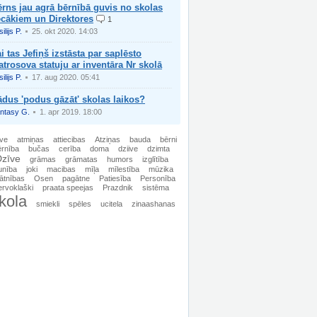
rns jau agrā bērnībā guvis no skolas
ecākiem un Direktores
1
ilijs P.
25. okt 2020. 14:03
i tas Jefiņš izstāsta par saplēsto
trosova statuju ar inventāra Nr skolā
ilijs P.
17. aug 2020. 05:41
dus 'podus gāzāt' skolas laikos?
ntasy G.
1. apr 2019. 18:00
īve
atmiņas
attiecibas
Atziņas
bauda
bērni
ērnība
bučas
cerība
doma
dziive
dzimta
zīve
grāmas
grāmatas
humors
izglītība
unība
joki
macibas
mīļa
mīlestība
mūzika
ātnības
Osen
pagātne
Patiesība
Personība
ervoklaški
praata speejas
Prazdnik
sistēma
kola
smiekli
spēles
ucitela
zinaashanas