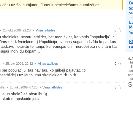
Bē
bildētu uz šo jautājumu, Jums ir nepieciešams autorizēties.
v
Vas
La
Ma
25. okt 2009. 22:28
Viņas atbildes
0
Vas
skolnieks, nevaru atbildēt, bet man šķiet, ka vārds "populācija" ir
nāms uz dzīvniekiem ;) Populācija - vienas sugas indivīdu kopa, kas
Kā
i apdzīvo noteiktu teritoriju, kur vairojas un ir norobežota no citām tās
Fa
ugas indivīdu kopām...
.dz
b
.
25. okt 2009. 22:32
Viņas atbildes
0
D
u par populāciju, tas nav tas, ko gribēji pajautāt. :b
Ja
neatbildēju uz jautājumu skolniekiem :b :b :b
ner
p
S
fils
26. okt 2009. 07:28
Viņas atbildes
0
ija un skolā? aš abstulbu:))
, skatos, apskaidrojusi/