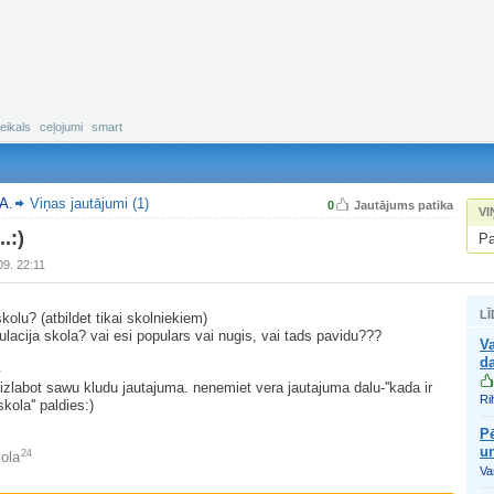
eikals
ceļojumi
smart
 A.
Viņas jautājumi (1)
0
Jautājums patika
VI
.:)
Pa
09. 22:11
LĪ
kolu? (atbildet tikai skolniekiem)
ulacija skola? vai esi populars vai nugis, vai tads pavidu???
V
da
1
 izlabot sawu kludu jautajuma. nenemiet vera jautajuma dalu-''kada ir
Ri
kola'' paldies:)
Pē
u
24
ola
Vas