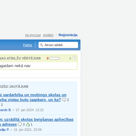
по-русски
english
Reģistrācija
Palīgs
?
ŅAS ATBILŽU VĒRTĒJUMI
0
0
gaidam nekā nav
DZĪGI JAUTĀJUMI
ai vardarbiba un mobings skolas un
rba vietas butu jaapkaro, un ka?
2
2
hards B.
27. jan 2024. 12:22
c uzrādītā skolas beigšanas apliecības
n adreses
3
1
ilijs P.
15. jūn 2021. 23:59