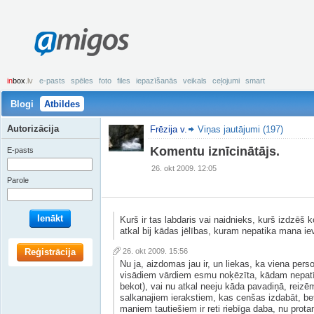
amigos
in
box
.lv
e-pasts
spēles
foto
files
iepazīšanās
veikals
ceļojumi
smart
Blogi
Atbildes
Autorizācija
Frēzija v.
Viņas jautājumi (197)
Komentu iznīcinātājs.
E-pasts
26. okt 2009. 12:05
Parole
Ienākt
Kurš ir tas labdaris vai naidnieks, kurš izdzēš
atkal bij kādas jēlības, kuram nepatika mana iev
Reģistrācija
26. okt 2009. 15:56
Nu ja, aizdomas jau ir, un liekas, ka viena pers
visādiem vārdiem esmu noķēzīta, kādam nepatīk
bekot), vai nu atkal neeju kāda pavadiņā, reiz
salkanajiem ierakstiem, kas cenšas izdabāt, be
maniem tautiešiem ir reti riebīga daba, nu prota