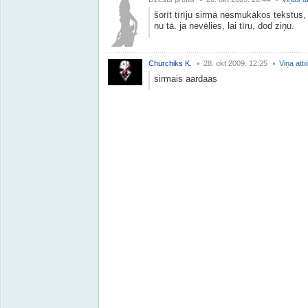
šorīt tīrīju sirmā nesmukākos tekstus,
nu tā. ja nevēlies, lai tīru, dod ziņu.
Churchiks K.
28. okt 2009. 12:25
Viņa atb
sirmais aardaas