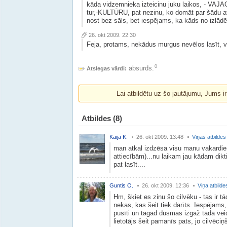
kāda vidzemnieka izteicinu juku laikos, - V
tur,-KULTŪRU, pat nezinu, ko domāt par šādu atbi
nost bez sāls, bet iespējams, ka kāds no izlādē
26. okt 2009. 22:30
Feja, protams, nekādus murgus nevēlos lasīt, v
0
absurds.
Atslegas vārdi:
Lai atbildētu uz šo jautājumu, Jums i
Atbildes
(8)
Kaija K.
26. okt 2009. 13:48
Viņas atbildes
man atkal izdzēsa visu manu vakardie
attiecībām)...nu laikam jau kādam dikt
pat lasīt....
Guntis O.
26. okt 2009. 12:36
Viņa atbilde
Hm, šķiet es zinu šo cilvēku - tas ir 
nekas, kas šeit tiek darīts. Iespējams,
pusīti un tagad dusmas izgāž tādā vei
lietotājs šeit pamanīs pats, jo cilvēci