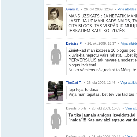
Aivars K.
26. okt 2009. 12:49
Viņa atbildes
MANS UZSKATS : JA NEPATĪK MAN
LASĪT..JA UZ MANI KĀDS NAIDS, 
CITA BLOGS..TAS VISPĀR IR MUĻĶ
IESKATIEM KAUT KO IZDZĒST..
Dzēstss P.
26. okt 2009. 15:37
Viņa atbild
Ziniet-kad man izdzēsa 16 blogus pēc
kļuvis-ka neprotu vairs rakstīt....,bet 
PERVERSULIS tak nevarēja nociesties-
blogus izdzēsu!
Nu,ko-vēmiens nāk,redzot to Mērgli t
TheCad T.
26. okt 2009. 12:46
Viņa atbild
feja feja, to dara/
Viņa man tāpatās, bet tev vai tad tas
Dzēsts profils
26. okt 2009. 15:05
Viņa atb
Tā tika jaunais amigos izveidots,la
"naidā"!!! Kas nav aizliegts,to var darī
Dzēsts profils
26. okt 2009. 20:44
Viņas a