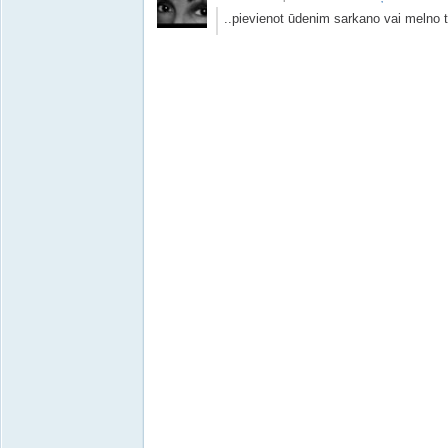
..pievienot ūdenim sarkano vai melno t