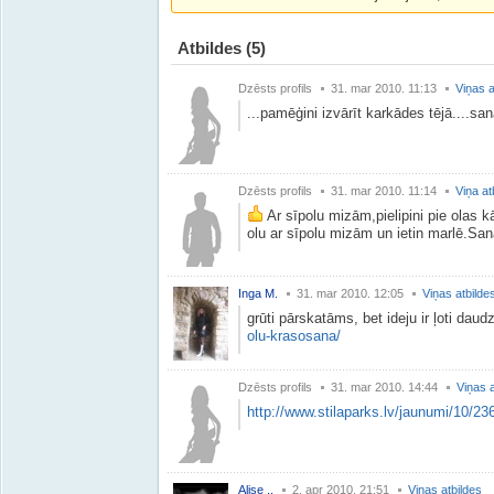
Atbildes
(5)
Dzēsts profils
31. mar 2010. 11:13
Viņas a
...pamēģini izvārīt karkādes tējā....sa
Dzēsts profils
31. mar 2010. 11:14
Viņa at
Ar sīpolu mizām,pielipini pie olas 
olu ar sīpolu mizām un ietin marlē.Sanā
Inga M.
31. mar 2010. 12:05
Viņas atbilde
grūti pārskatāms, bet ideju ir ļoti daud
olu-krasosana/
Dzēsts profils
31. mar 2010. 14:44
Viņas a
http://www.stilaparks.lv/jaunumi/10/23
Alise ..
2. apr 2010. 21:51
Viņas atbildes