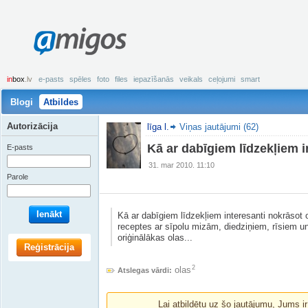
amigos
in
box
.lv
e-pasts
spēles
foto
files
iepazīšanās
veikals
ceļojumi
smart
Blogi
Atbildes
Autorizācija
līga l.
Viņas jautājumi (62)
Kā ar dabīgiem līdzekļiem i
E-pasts
31. mar 2010. 11:10
Parole
Ienākt
Kā ar dabīgiem līdzekļiem interesanti nokrāsot
receptes ar sīpolu mizām, diedziņiem, rīsiem un
oriģinālākas olas...
Reģistrācija
2
olas
Atslegas vārdi:
Lai atbildētu uz šo jautājumu, Jums i