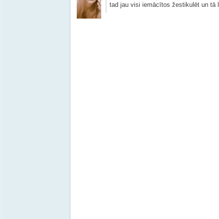
tad jau visi iemācītos žestikulēt un tā l