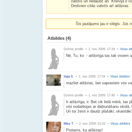
valstīs un nedaudz arī Krievijā ir līd
Drošvien citās valstīs arī atšķiras.
Šis jautājums jau ir slēgts. Jūs n
Atbildes
(4)
Dzēsts profils
1. nov 2009. 17:34
Viņas at
Nē, Tu, ko - atšķirīga tas tak visiem a
Inga S.
1. nov 2009. 17:34
Viņas atbildes
mazliet atšķiras, bet saprasteis viņi v
Dzēsts profils
1. nov 2009. 17:40
Viņas at
Ir atšķirīga, ir. Bet cik lielā mērā, ta
viņi nodarbojas ar daiļrunāšanu skolā, t
Un tur žesti ir daudz plašāki, skaistāki
Miss T.
2. nov 2009. 01:02
Viņas atbildes
Protams, ka atšķiras!