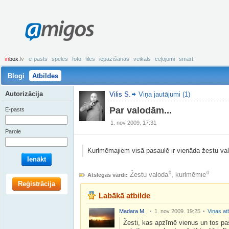
amigos
in
box
.lv
e-pasts
spēles
foto
files
iepazīšanās
veikals
ceļojumi
smart
Blogi
Atbildes
Autorizācija
Vilis S.
Viņa jautājumi (1)
Par valodām...
E-pasts
1. nov 2009. 17:31
Parole
Kurlmēmajiem visā pasaulē ir vienāda žestu valo
Ienākt
0
0
Žestu valoda
,
kurlmēmie
Atslegas vārdi:
Reģistrācija
Labākā atbilde
Madara M.
1. nov 2009. 19:25
Viņas at
Žesti, kas apzīmē vienus un tos paš