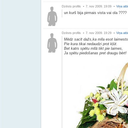
Dzēsts profils
7. nov 2009. 19:09
Viņa atb
un kurš bija pirmais vista vai ola ???? :)
Dzēsts profils
7. nov 2009. 19:29
Viņa atb
Mēdz sacīt dažs,ka mīla esot laimests
Pie kura tikai nedaudzi prot kļūt.
Bet katrs spētu mīlā tikt pie laimes,
Ja spētu piedošanas pret draugu bērt!