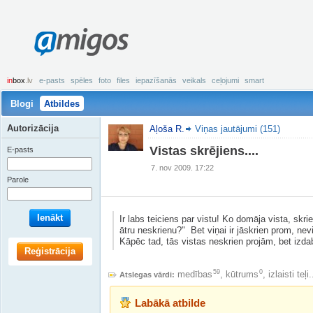
amigos
in
box
.lv
e-pasts
spēles
foto
files
iepazīšanās
veikals
ceļojumi
smart
Blogi
Atbildes
Autorizācija
Aļoša R.
Viņas jautājumi (151)
Vistas skrējiens....
E-pasts
7. nov 2009. 17:22
Parole
Ienākt
Ir labs teiciens par vistu! Ko domāja vista, skri
ātru neskrienu?" Bet viņai ir jāskrien prom, nev
Kāpēc tad, tās vistas neskrien projām, bet izd
Reģistrācija
59
0
medības
,
kūtrums
,
izlaisti teļi.
Atslegas vārdi:
Labākā atbilde