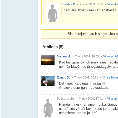
Dzēstss P.
7. nov 2009. 17:57
Viņa atb
Kad jauc Izpatikšanu ar Izdabāšanu-
Šis jautājums jau ir slēgts. Jūs n
Atbildes
(5)
Madara M.
7. nov 2009. 18:33
Viņas atbil
Kad tas gailis tik ļoti noskrējies, jāpab
normāli klapē, tad jānoglauda galviņa 
Edgars D.
7. nov 2009. 20:51
Viņa atbilde
Bet tapec ka vinjas ir vistas!!!
Ar sievieteem gan ir savaadaak...
Dzēsts profils
7. nov 2009. 17:41
Viņa atb
Pamēgini neskriet viņiem pakaļ.Sapuc
uzradīsies vīrieši kuri skries jums paka
nenopietna,bet pa jokam]