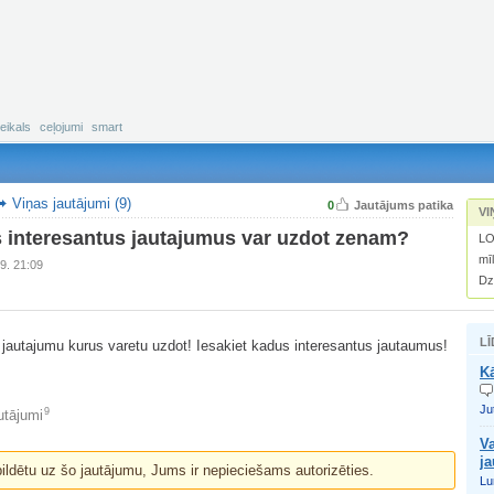
eikals
ceļojumi
smart
Viņas jautājumi (9)
0
Jautājums patika
VI
 interesantus jautajumus var uzdot zenam?
L
mī
9. 21:09
Dz
LĪ
 jautajumu kurus varetu uzdot! Iesakiet kadus interesantus jautaumus!
Kā
Ju
9
utājumi
Va
j
bildētu uz šo jautājumu, Jums ir nepieciešams autorizēties.
Lu