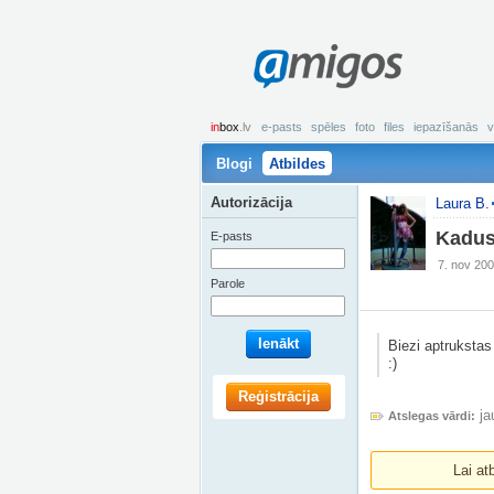
amigos
in
box
.lv
e-pasts
spēles
foto
files
iepazīšanās
v
Blogi
Atbildes
Autorizācija
Laura B.
Kadus
E-pasts
7. nov 200
Parole
Ienākt
Biezi aptrukstas
:)
Reģistrācija
ja
Atslegas vārdi:
Lai at