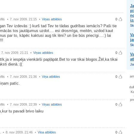
Ja
pi
no
fils
7. nov 2009. 21:15
Viņas atbildes
0
i
gan Tev izdevās :) kurš tad Tev te tādas gudrības iemācīs? Paši tie
Sk
 mācās tos jautājumus uzdot.... esi drosmīga, meitēn, uzdod kaut
Va
mus par to, kāpēc kaktusi aug tik lēni? un šie būs priecīgi....:) lai
j
!!!
Sk
7. nov 2009. 21:21
Viņas atbildes
0
Va
at
īk,ja ir iespēja vienkārši papļāpāt.Bet to var tikai blogos.Žēl,ka tikai
aksti dienā.:((
Ja
am
fils
7. nov 2009. 21:36
Viņa atbildes
0
viņam patīc.
dul
Ka
pr
fils
7. nov 2009. 22:39
Viņas atbildes
0
,kur tu pavadi brivo laiku
.
8. nov 2009. 21:46
Viņa atbildes
0