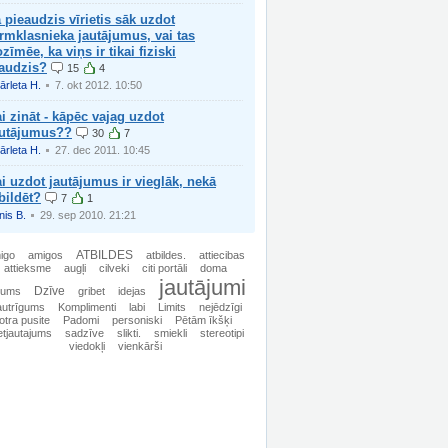
 pieaudzis vīrietis sāk uzdot
rmklasnieka jautājumus, vai tas
zīmēe, ka viņs ir tikai fiziski
zaudzis?
15
4
ārleta H.
7. okt 2012. 10:50
i zināt - kāpēc vajag uzdot
autājumus??
30
7
ārleta H.
27. dec 2011. 10:45
i uzdot jautājumus ir vieglāk, nekā
bildēt?
7
1
nis B.
29. sep 2010. 21:21
ATBILDES
igo
amigos
atbildes.
attiecibas
attieksme
augļi
cilveki
citi portāli
doma
jautājumi
Dzīve
lums
gribet
idejas
utrīgums
Komplimenti
labi
Limits
nejēdzīgi
otra pusite
Padomi
personiski
Pētām īkšķi
etjautajums
sadzīve
slikti.
smiekli
stereotipi
viedokļi
vienkārši