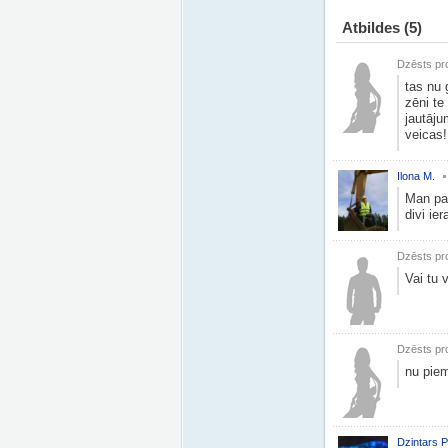
Atbildes
(5)
Dzēsts pro
tas nu 
zēni te
jautāju
veicas!
Ilona M.
Man pat
divi ier
Dzēsts pro
Vai tu 
Dzēsts pro
nu piem
Dzintars P