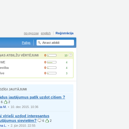
по-русски
english
Reģistrācija
Palīgs
?
ŅAS ATBILŽU VĒRTĒJUMI
0
10
OWE
0
4
lestība
0
4
īve
0
3
DZĪGI JAUTĀJUMI
dus jautājumus patīk uzdot citiem ?
6
2
ta M.
10. dec 2015. 10:36
i vīrieši uzdod interesantus
autājumus sievietēm?
6
2
na L.
2. jūn 2010. 22:55