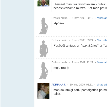
Diemžēl man, kā rakstniekam - publicis
nesasniedzama mirāža. Bet man patīk,
Dzēsts profils
8. nov 2009. 20:19
Viņas at
atpūšos.
Dzēsts profils
9. nov 2009. 03:24
Viņa atb
Pasēdēt amigos un "pakašāties" ar Ta
Dzēsts profils
9. nov 2009. 12:22
Viņas at
māju tīru:))
ADRIANA J.
10. nov 2009. 03:31
Viņas at
man sausmigi patik pastaigaties pa me
talak.