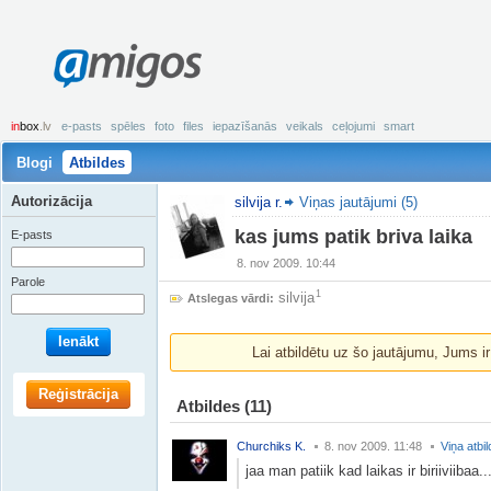
amigos
in
box
.lv
e-pasts
spēles
foto
files
iepazīšanās
veikals
ceļojumi
smart
Blogi
Atbildes
Autorizācija
silvija r.
Viņas jautājumi (5)
kas jums patik briva laika
E-pasts
8. nov 2009. 10:44
Parole
1
silvija
Atslegas vārdi:
Ienākt
Lai atbildētu uz šo jautājumu, Jums i
Reģistrācija
Atbildes
(11)
Churchiks K.
8. nov 2009. 11:48
Viņa atbi
jaa man patiik kad laikas ir biriiviibaa..