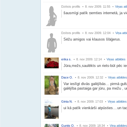
Dzēsts profils
8. nov 2009. 11:55
Viņas at
šausmīgi patīk ņemties internetā, ja v
Dzēsts profils
8. nov 2009. 12:04
Viņa atb
Sēžu amigos vai klausos šlāģerus.
erika s.
8. nov 2009. 12:14
Viņas atbildes
Jūra,mežs,saulēkts un riets-būt pēc ies
Dace O.
8. nov 2009. 12:32
Viņas atbildes
Var ieslīgt divās galējībās... pirmā gul
galējība pastaiga gar jūru, pa mežu , 
Ginta N.
8. nov 2009. 17:03
Viņas atbildes
ui kā patīk vienkārši atpūsties....un ta
Guntis O.
8. nov 2009. 18:34
Viņa atbildes