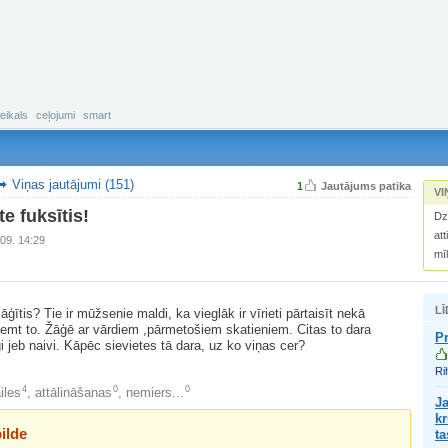
eikals
ceļojumi
smart
Viņas jautājumi (151)
1
Jautājums patika
VI
te fuksītis!
Dz
att
09. 14:29
mī
LĪ
ītis? Tie ir mūžsenie maldi, ka vieglāk ir vīrieti pārtaisīt nekā
emt to. Žāģē ar vārdiem ,pārmetošiem skatieniem. Citas to dara
Pr
tīgi jeb naivi. Kāpēc sievietes tā dara, uz ko viņas cer?
Ri
4
0
0
iles
,
attālināšanas
,
nemiers...
Ja
kr
ilde
ta