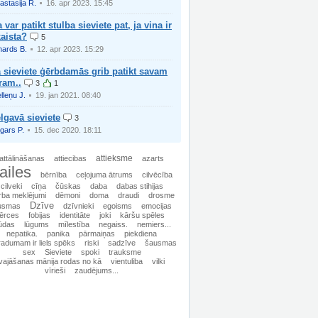
astasija R.
16. apr 2023. 15:45
 var patikt stulba sieviete pat, ja vina ir
aista?
5
hards B.
12. apr 2023. 15:29
 sieviete ģērbdamās grib patikt savam
ram..
3
1
lleņu J.
19. jan 2021. 08:40
lgavā sieviete
3
gars P.
15. dec 2020. 18:11
attieksme
attālināšanas
attiecibas
azarts
ailes
bērnība
ceļojuma ātrums
cilvēcība
cilveki
cīņa
čūskas
daba
dabas stihijas
rba meklējumi
dēmoni
doma
draudi
drosme
Dzīve
usmas
dzīvnieki
egoisms
emocijas
ērces
fobijas
identitāte
joki
kāršu spēles
ūdas
lūgums
mīlestība
negaiss.
nemiers...
nepatika.
panika
pārmaiņas
piekdiena
radumam ir liels spēks
riski
sadzīve
šausmas
sex
Sieviete
spoki
trauksme
vajāšanas mānija rodas no kā
vientuliba
vilki
vīrieši
zaudējums...