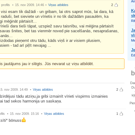
An
profils
15. nov 2009. 14:46
Viņas atbildes
2
Ka
visi esam tik dažādi - un gribam, lai otrs saprot mūs, lai dara, kā
sk
raduši, bet sieviete un vīrietis ir no tik dažādām pasaulēm, ka
īgi mēģināt pārtaisīt...
Ri
vīrieši dara tieši tāpat, uzspiež savu taisnību, vai mēģina pārtaisīt
Ja
savas šnites, bet tas vienmēr noved pie sacelšanās, nesaprašanas,
vī
šanās...
izdodas pieņemt otru tādu, kāds viņš ir ar visiem plusiem,
Me
siem - tad arī piļīt nevajag ...
Je
Ed
is jautājums jau ir slēgts. Jūs nevarat uz viņu atbildēt.
b
Da
D
15. nov 2009. 14:49
Viņas atbildes
2
kļ
irdējusi tādu atziņu,ja gribi izmainīt vīrieti vispirms izmainies
kai tad sekos harmonija un saskaņa.
Pie
fils
15. nov 2009. 15:16
Viņas atbildes
1
ksīti* bōnuss