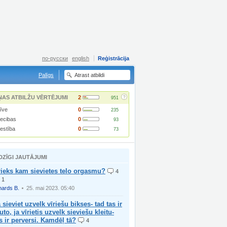
по-русски
english
Reģistrācija
Palīgs
?
ŅAS ATBILŽU VĒRTĒJUMI
2
951
īve
0
235
iecibas
0
93
lestība
0
73
DZĪGI JAUTĀJUMI
ieks kam sievietes telo orgasmu?
4
1
hards B.
25. mai 2023. 05:40
 sieviet uzvelk vīriešu bikses- tad tas ir
uto, ja vīrietis uzvelk sieviešu kleitu-
s ir perversi. Kamdēļ tā?
4