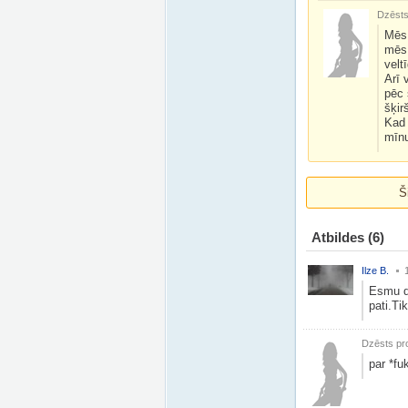
Dzēsts 
Mēs 
mēs 
velt
Arī 
pēc 
šķir
Kad 
mīnu
Š
Atbildes
(6)
Ilze B.
Esmu dz
pati.Ti
Dzēsts pro
par *fu