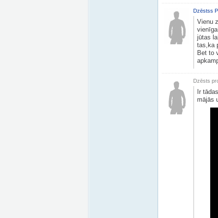
Dzēstss P
Vienu z
vienīga
jūtas l
tas,ka 
Bet to 
apkamp
Dzēsts pro
Ir tāda
mājās u