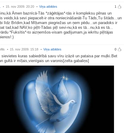
.
15. nov 2009. 20:20
Viņa atbildes
1
inu,kā Āmen baznīcā-Tās *zāģētājas*-tās ir kompleksu pilnas un
is veids,kā sevi piepacelt-ir otra noniecināšanāt-Tu Tāds,Tu šitāds...un
abi līdz Brīdim,kad Mīļumam piegriežas un ņem pēdu...un paradoks ir
pat tad,kad NAV,ko piļīt-Tādas piļī sevi-nu,kā es tā...nu,kā es tā...
vārdu *Fuksītis*-to aizņemšos-visam gadījumam,ja iekrītu piļītājas
ienos!:)
fils
15. nov 2009. 15:18
Viņa atbildes
0
s sievietes kuras sabiedrībā savu vīru izāzē un pataisa par muļki.Bet
n gultā ir mīļais,vienīgais un varonis[zelta gabaliņs]