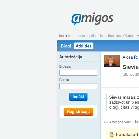
amigos
in
box
.lv
e-pasts
spēles
foto
files
iepazīšanās
v
Blogi
Atbildes
Autorizācija
Aļoša R.
Sievie
E-pasts
15. nov 20
Parole
Ienākt
Sievas mazais zāģ
sadzīvot un pieņ
cītīgi, citas vil
Reģistrācija
ba
Atslegas vārdi:
Labākā atb