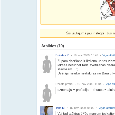
Šis jautājums jau ir slēgts. Jūs n
Atbildes
(10)
Dzēstss P.
16. nov 2009. 10:43
Viņa atbil
Žūpam dzeršana ir ikdiena un tas visma
iekšas netur,bet tāds svētdienas dzērāj
stāvošam....:)
Dzērājs nearko neatšķiras no Bara cilv
Dzēsts profils
16. nov 2009. 11:04
Viņa at
dzeeraajs = profesija... zhuupa = aicin
Ilona M.
16. nov 2009. 08:09
Viņas atbilde
Vai tad atšķiras?Pēc maniem ieskatiem 