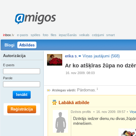
amigos
in
box
.lv
e-pasts
spēles
foto
files
iepazīšanās
veikals
ceļojumi
smart
Blogi
Atbildes
Autorizācija
erika s.
Viņas jautājumi (568)
Ar ko atšķīras žūpa no dzē
E-pasts
16. nov 2009. 08:03
Parole
1
Pārdomas.
Atslegas vārdi:
Ienākt
Labākā atbilde
Reģistrācija
Dzēsts profils
16. nov 2009. 09:57
Viņa
Dzērājs iedzer dienu,nu divas,žūpā
mēnešiem.