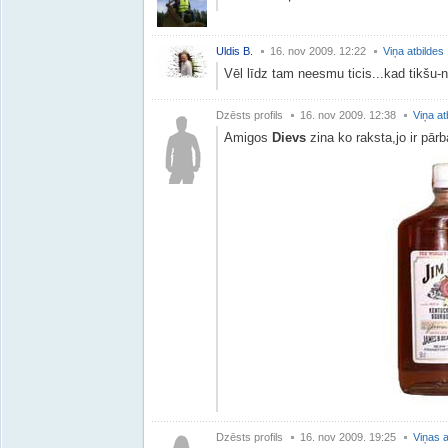
Uldis B.
16. nov 2009. 12:22
Viņa atbildes
Vēl līdz tam neesmu ticis...kad tikšu-no
Dzēsts profils
16. nov 2009. 12:38
Viņa at
Amigos
Dievs
zina ko raksta,jo ir pārb
Dzēsts profils
16. nov 2009. 19:25
Viņas a