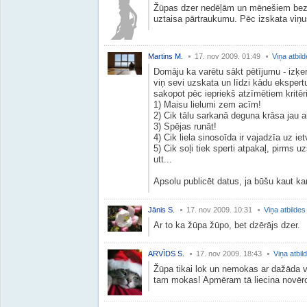
Žūpas dzer nedēļām un mēnešiem bez a
uztaisa pārtraukumu. Pēc izskata viņus 
Martins M.
17. nov 2009. 01:49
Viņa atbil
Domāju ka varētu sākt pētījumu - izķer
viņ sevi uzskata un līdzi kādu ekspertu
sakopot pēc iepriekš atzīmētiem kritēr
1) Maisu lielumi zem acīm!
2) Cik tālu sarkanā deguna krāsa jau ai
3) Spējas runāt!
4) Cik liela sinosoīda ir vajadzīa uz ie
5) Cik soļi tiek sperti atpakaļ, pirms 
utt...
Apsolu publicēt datus, ja būšu kaut k
Jānis S.
17. nov 2009. 10:31
Viņa atbildes
Ar to ka žūpa žūpo, bet dzērājs dzer.
ARVĪDS S.
17. nov 2009. 18:43
Viņa atbil
Žūpa tikai lok un nemokas ar dažāda v
tam mokas! Apmēram tā liecina novēro