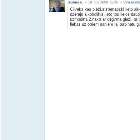
Gunars s.
19. nov 2009. 12:46
Viņa atbild
Cilvēks kas bieži,sistematiski lieto al
dzērājs alkoholikis,lieto tos lielos dau
uzmodina 2.naktī ar degvīna glāzi, tā t
liekas uz otriem sāniem lai turpinātu gu