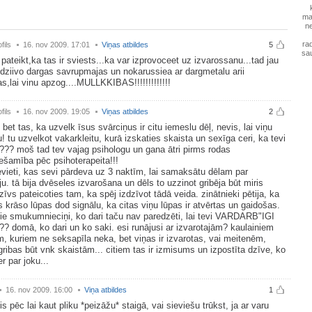
ma
n
ra
fils
16. nov 2009. 17:01
Viņas atbildes
5
sa
 pateikt,ka tas ir sviests...ka var izprovoceet uz izvarossanu...tad jau
 dziivo dargas savrupmajas un nokarussiea ar dargmetalu arii
s,lai vinu apzog....MULLKKIBAS!!!!!!!!!!!!!
fils
16. nov 2009. 19:05
Viņas atbildes
2
 bet tas, ka uzvelk īsus svārciņus ir citu iemeslu dēļ, nevis, lai viņu
u! tu uzvelkot vakarkleitu, kurā izskaties skaista un sexīga ceri, ka tevi
??? moš tad tev vajag psihologu un gana ātri pirms rodas
ešamība pēc psihoterapeita!!!
evieti, kas sevi pārdeva uz 3 naktīm, lai samaksātu dēlam par
ju. tā bija dvēseles izvarošana un dēls to uzzinot gribēja būt miris
zīvs pateicoties tam, ka spēj izdzīvot tādā veida. zinātnieki pētija, ka
s krāso lūpas dod signālu, ka citas viņu lūpas ir atvērtas un gaidošas.
ie smukumnieciņi, ko dari taču nav paredzēti, lai tevi VARDARB"IGI
?? domā, ko dari un ko saki. esi runājusi ar izvarotajām? kaulainiem
, kuriem ne seksapīla neka, bet viņas ir izvarotas, vai meitenēm,
ribas būt vnk skaistām... citiem tas ir izmisums un izpostīta dzīve, ko
er par joku...
16. nov 2009. 16:00
Viņa atbildes
1
s pēc lai kaut pliku *peizāžu* staigā, vai sieviešu trūkst, ja ar varu