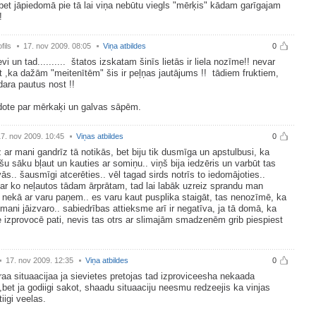
bet jāpiedomā pie tā lai viņa nebūtu viegls "mērķis" kādam garīgajam
!
fils
17. nov 2009. 08:05
Viņa atbildes
0
evi un tad.......... štatos izskatam šinīs lietās ir liela nozīme!! nevar
t ,ka dažām "meitenītēm" šis ir peļņas jautājums !! tādiem fruktiem,
dara pautus nost !!
dote par mērkaķi un galvas sāpēm.
17. nov 2009. 10:45
Viņas atbildes
0
z ar mani gandrīz tā notikās, bet biju tik dusmīga un apstulbusi, ka
šu sāku bļaut un kauties ar somiņu.. viņš bija iedzēris un varbūt tas
ās.. šausmīgi atcerēties.. vēl tagad sirds notrīs to iedomājoties..
ar ko neļautos tādam ārprātam, tad lai labāk uzreiz sprandu man
 nekā ar varu paņem.. es varu kaut pusplika staigāt, tas nenozīmē, ka
ani jāizvaro.. sabiedrības attieksme arī ir negatīva, ja tā domā, ka
e izprovocē pati, nevis tas otrs ar slimajām smadzenēm grib piespiest
.
17. nov 2009. 12:35
Viņa atbildes
0
aa situaacijaa ja sievietes pretojas tad izproviceesha nekaada
bet ja godiigi sakot, shaadu situaaciju neesmu redzeejis ka vinjas
tiigi veelas.