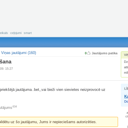
eikals
ceļojumi
smart
Viņas jautājumi (160)
0
Jautājums patika
VI
ošana
Dz
att
09. 15:27
mī
LĪ
priekšējā jautājuma..bet,,vai bieži vien sievietes neizprovocē uz
Ka
Do
634
utājums
a
c
bildētu uz šo jautājumu, Jums ir nepieciešams autorizēties.