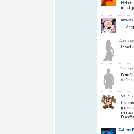
Nekad n
ir tadi,
Dārzniece
Ar spē
Dzēsts pro
Ir tādi 
Dzēsts pro
Domáju 
spéku
Elvis P.
Izvaroš
jēdzien
nestabi
Diemžēl
Dzintars P