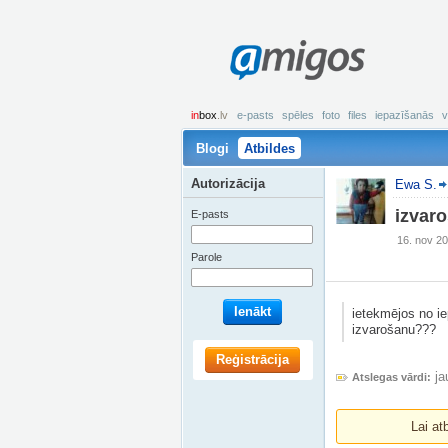
amigos
in
box
.lv
e-pasts
spēles
foto
files
iepazīšanās
v
Blogi
Atbildes
Autorizācija
Ewa S.
izvar
E-pasts
16. nov 20
Parole
Ienākt
ietekmējos no ie
izvarošanu???
Reģistrācija
ja
Atslegas vārdi:
Lai at