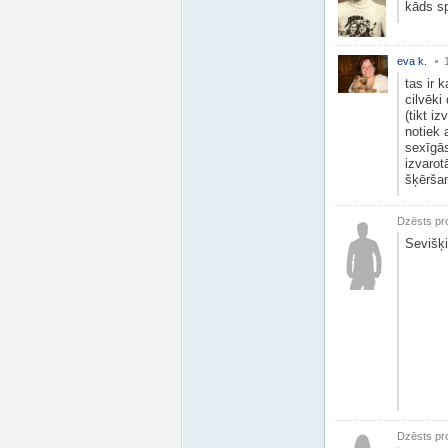
kāds sp
eva k.
tas ir 
cilvēki
(tikt i
notiek 
sexīgās
izvarot
šķērša
Dzēsts pro
Sevišķi
Dzēsts pro