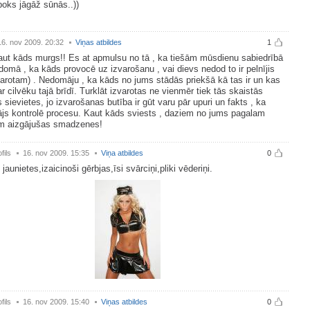
oks jāgāž sūnās..))
16. nov 2009. 20:32
Viņas atbildes
1
kaut kāds murgs!! Es at apmulsu no tā , ka tiešām mūsdienu sabiedrībā
 domā , ka kāds provocē uz izvarošanu , vai dievs nedod to ir pelnījis
zvarotam) . Nedomāju , ka kāds no jums stādās priekšā kā tas ir un kas
ar cilvēku tajā brīdī. Turklāt izvarotas ne vienmēr tiek tās skaistās
 sievietes, jo izvarošanas butība ir gūt varu pār upuri un fakts , ka
ājs kontrolē procesu. Kaut kāds sviests , daziem no jums pagalam
m aizgājušas smadzenes!
fils
16. nov 2009. 15:35
Viņa atbildes
0
 jaunietes,izaicinoši gērbjas,īsi svārciņi,pliki vēderiņi.
fils
16. nov 2009. 15:40
Viņas atbildes
0