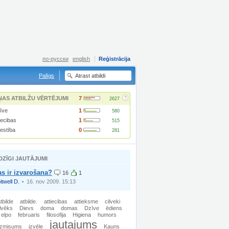
по-русски
english
Reģistrācija
Palīgs
?
ŅAS ATBILŽU VĒRTĒJUMI
7
2627
īve
1
580
iecibas
1
515
lestība
0
281
DZĪGI JAUTĀJUMI
s ir izvarošana?
16
1
itwell D.
16. nov 2009. 15:13
tbilde
atbilde.
attiecibas
attieksme
cilveki
ilvēks
Dievs
doma
domas
Dzīve
ēdiens
elpo
februaris
filosofija
Higiena
humors
jautajums
izmisums
izvēle
Kauns