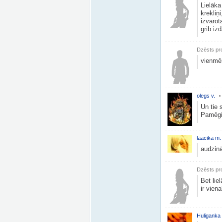
Lielāka
krekliņ
izvarot
grib izd
Dzēsts pro
vienmēr
olegs v.
Un tie 
Pamēgin
laacika m.
audzinā
Dzēsts pro
Bet lie
ir viena
Huliganka 