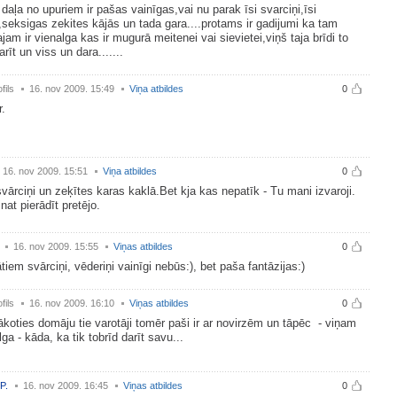
 daļa no upuriem ir pašas vainīgas,vai nu parak īsi svarciņi,īsi
i,seksigas zekites kājās un tada gara....protams ir gadijumi ka tam
ajam ir vienalga kas ir mugurā meitenei vai sievietei,viņš taja brīdi to
arīt un viss un dara.......
fils
16. nov 2009. 15:49
Viņa atbildes
0
.
16. nov 2009. 15:51
Viņa atbildes
0
svārciņi un zeķītes karas kaklā.Bet kja kas nepatīk - Tu mani izvaroji.
at pierādīt pretējo.
16. nov 2009. 15:55
Viņas atbildes
0
tiem svārciņi, vēderiņi vainīgi nebūs:), bet paša fantāzijas:)
fils
16. nov 2009. 16:10
Viņas atbildes
0
lākoties domāju tie varotāji tomēr paši ir ar novirzēm un tāpēc - viņam
lga - kāda, ka tik tobrīd darīt savu...
P.
16. nov 2009. 16:45
Viņas atbildes
0