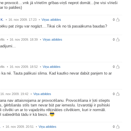
e provocē....vnk jā vīrietīm grības-viņš neprot domāt...(ne visi vīrieši
par to paldies)
 K.
16. nov 2009. 17:23
Viņas atbildes
0
ku pat zirgu var nogāzt....Tikai cik no tā pasaākuma baudas?
fils
16. nov 2009. 18:39
Viņas atbildes
0
gadijumi...
fils
16. nov 2009. 18:52
Viņa atbildes
0
ka né. Tauta palikusi slima. Kad kautko nevar dabút panjem to ar
16. nov 2009. 19:42
Viņa atbildes
0
ana nav attaisnojama ar provocēšanu. Provocēšana ir ļoti stiepts
s, ģērbšanās stils tam nevar būt par iemeslu. Izvarotāji ir psihiski
li cilvēki un ar to vajadzētu rēķināties cilvēkiem, kuri ir normāli.
 sabiedrībā tādu ir kā biezs..
.
16. nov 2009. 20:51
Viņa atbildes
0