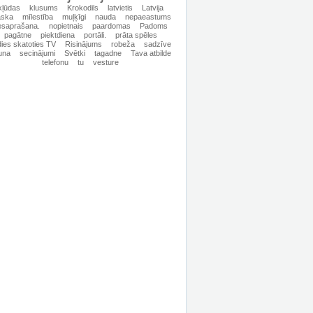
kļūdas
klusums
Krokodils
latvietis
Latvija
ska
mīlestība
muļķīgi
nauda
nepaeastums
esaprašana.
nopietnais
paardomas
Padoms
pagātne
piektdiena
portāli.
prāta spēles
dies skatoties TV
Risinājums
robeža
sadzīve
una
secinājumi
Svētki
tagadne
Tava atbilde
telefonu
tu
vesture