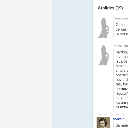
Atbildes
(19)
Dzēsts pro
Gribeju
tie kas
uzprasa
Dzēsts pro
pardon,
izvarot
izvaros
nepieci
zinu si
operāci
nevis d
tās, ka
tie maz
iegūtu?
skuķiem
kurām g
tu uztv
Aivars K.
da mani