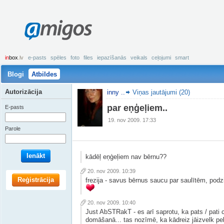
amigos
in
box
.lv
e-pasts
spēles
foto
files
iepazīšanās
veikals
ceļojumi
smart
Blogi
Atbildes
Autorizācija
inny ..
Viņas jautājumi (20)
par eņģeļiem..
E-pasts
19. nov 2009. 17:33
Parole
Ienākt
kādēļ eņģeļiem nav bērnu??
20. nov 2009. 10:39
Reģistrācija
frezija - savus bērnus saucu par saulītēm, pod
20. nov 2009. 10:40
Just AbSTRakT - es arī saprotu, ka pats / pati c
domāšanā... tas nozīmē, ka kādreiz jāizvelk p