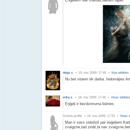
Enģeliem nav miesas,laikam tāpēc
olegs v.
19. nov 2009. 17:45
Viņa atbildes
Nu bet viņiem tik darba. Iedomājies Am
erika s.
19. nov 2009. 17:46
Viņas atbilde
Eņģeļi ir bezdzimuma būtnes.
Dzēsts profils
19. nov 2009. 17:55
Viņas a
Man ir savs stāstiņš par eņģeļiem.Kad
zvaigzne,tad zināt,tā nav zvaigzne,be