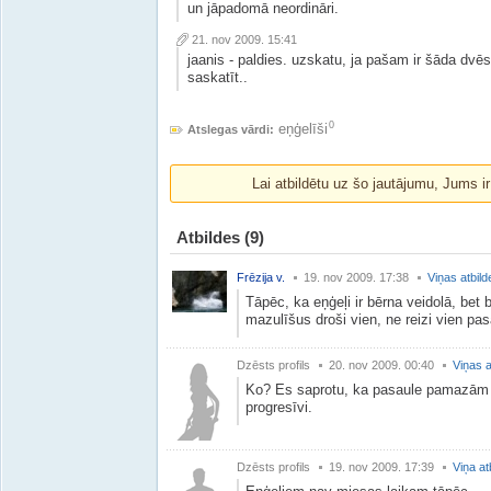
un jāpadomā neordināri.
21. nov 2009. 15:41
jaanis - paldies. uzskatu, ja pašam ir šāda dvēse
saskatīt..
0
eņģelīši
Atslegas vārdi:
Lai atbildētu uz šo jautājumu, Jums i
Atbildes
(9)
Frēzija v.
19. nov 2009. 17:38
Viņas atbild
Tāpēc, ka eņģeļi ir bērna veidolā, bet
mazulīšus droši vien, ne reizi vien pas
Dzēsts profils
20. nov 2009. 00:40
Viņas a
Ko? Es saprotu, ka pasaule pamazām jū
progresīvi.
Dzēsts profils
19. nov 2009. 17:39
Viņa at