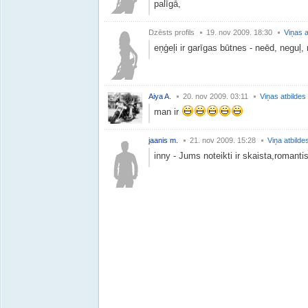
palīgā,
Dzēsts profils
19. nov 2009. 18:30
Viņas a
eņģeļi ir garīgas būtnes - neēd, neguļ
Aiya A.
20. nov 2009. 03:11
Viņas atbildes
man ir
jaanis m.
21. nov 2009. 15:28
Viņa atbilde
inny - Jums noteikti ir skaista,roman