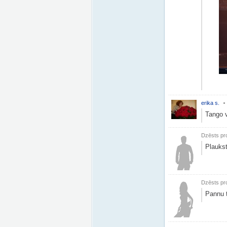
erika s.
Tango 
Dzēsts pro
Plauksti
Dzēsts pro
Pannu 