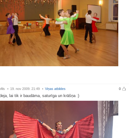
fils
19. nov 2009. 21:49
Viņas atbildes
0
 deja, lai tik ir baudāma, saturīga un krāšņa :)