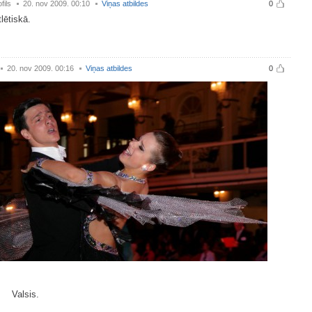
fils
20. nov 2009. 00:10
Viņas atbildes
0
lētiskā.
20. nov 2009. 00:16
Viņas atbildes
0
sis.