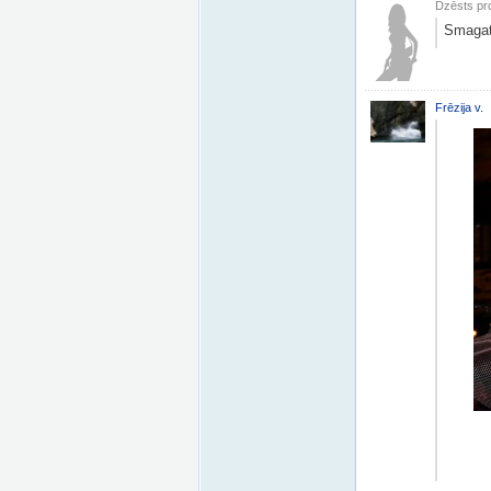
Dzēsts pro
Smagat
Frēzija v.
Val