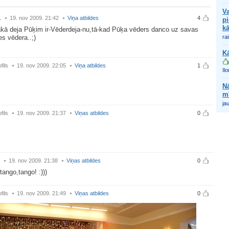
Va
.
19. nov 2009. 21:42
Viņa atbildes
4
pi
kā
ākā deja Pūķim ir-Vēderdeja-nu,tā-kad Pūķa vēders danco uz savas
es vēdera..;)
ra
Kā
fils
19. nov 2009. 22:05
Viņa atbildes
1
Ilo
Nā
m
jau
fils
19. nov 2009. 21:37
Viņas atbildes
0
19. nov 2009. 21:38
Viņas atbildes
0
tango,tango! :)))
fils
19. nov 2009. 21:49
Viņas atbildes
0