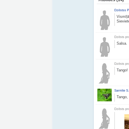
Dzēstss P
Vismīļ
Sieviet
Dzēsts pro
Salsa.
Dzēsts pro
Tango!
Sarmīte S.
Tango, 
Dzēsts pro