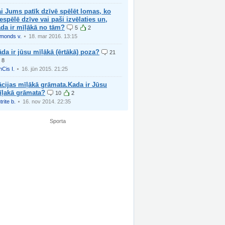
i Jums patīk dzīvē spēlēt lomas, ko
espēlē dzīve vai paši izvēlaties un,
da ir mīļākā no tām?
5
2
imonds v.
18. mar 2016. 13:15
da ir jūsu mīļākā (ērtākā) poza?
21
8
nCis I.
16. jūn 2015. 21:25
cijas mīļākā grāmata.Kada ir Jūsu
īļakā grāmata?
10
2
trite b.
16. nov 2014. 22:35
Sporta