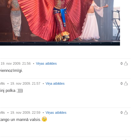
19. nov 2009. 21:56
Viņas atbildes
0
viennozīmīgi.
fils
19. nov 2009. 21:57
Viņa atbildes
0
nj polka ;))))
fils
19. nov 2009. 22:59
Viņas atbildes
0
tango un mannā valsis.