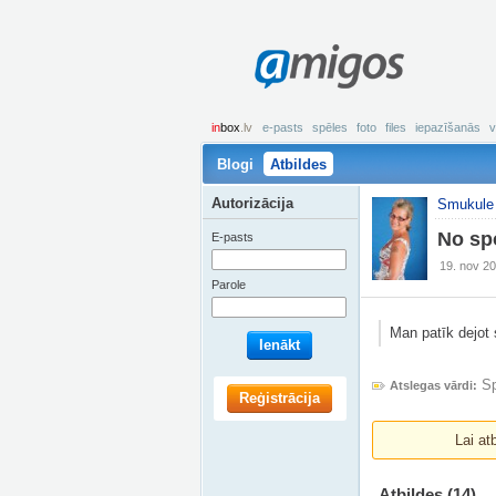
amigos
in
box
.lv
e-pasts
spēles
foto
files
iepazīšanās
v
Blogi
Atbildes
Autorizācija
Smukule
No sp
E-pasts
19. nov 20
Parole
Man patīk dejot 
Ienākt
Sp
Atslegas vārdi:
Reģistrācija
Lai at
Atbildes
(14)