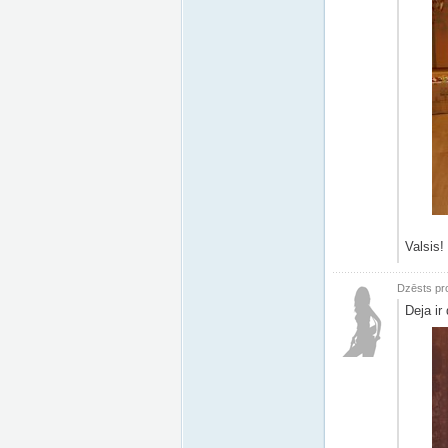
Valsis!
Dzēsts pro
Deja ir