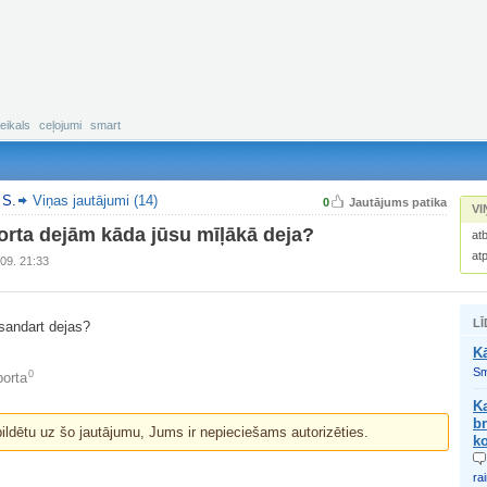
eikals
ceļojumi
smart
 S.
Viņas jautājumi (14)
0
Jautājums patika
VI
orta dejām kāda jūsu mīļākā deja?
atb
at
09. 21:33
LĪ
sandart dejas?
K
Sm
0
orta
K
br
bildētu uz šo jautājumu, Jums ir nepieciešams autorizēties.
ko
ra