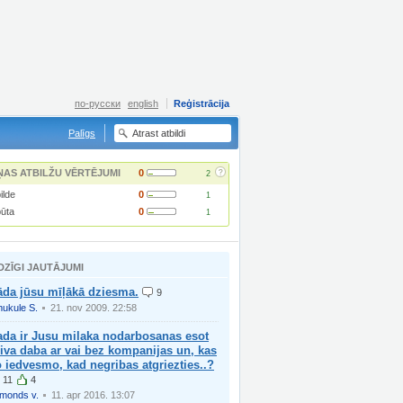
по-русски
english
Reģistrācija
Palīgs
?
ŅAS ATBILŽU VĒRTĒJUMI
0
2
ilde
0
1
pūta
0
1
DZĪGI JAUTĀJUMI
āda jūsu mīļākā dziesma.
9
ukule S.
21. nov 2009. 22:58
ada ir Jusu milaka nodarbosanas esot
iva daba ar vai bez kompanijas un, kas
 iedvesmo, kad negribas atgriezties..?
11
4
imonds v.
11. apr 2016. 13:07