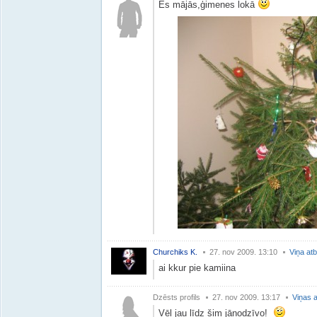
Es mājās,ģimenes lokā
Churchiks K.
27. nov 2009. 13:10
Viņa atb
ai kkur pie kamiina
Dzēsts profils
27. nov 2009. 13:17
Viņas a
Vēl jau līdz šim jānodzīvo!