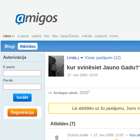
amigos
in
box
.lv
e-pasts
spēles
foto
files
iepazīšanās
veikals
ceļojumi
smart
Blogi
Atbildes
Autorizācija
Linda j.
Viņas jautājumi (12)
kur svinēsiet Jauno Gadu?
E-pasts
27. nov 2009. 13:03
Parole
5
2010
Atslegas vārdi:
Ienākt
Lai atbildētu uz šo jautājumu, Jums i
Reģistrācija
Atbildes
(7)
Dzēsts profils
27. nov 2009. 13:07
Viņa at