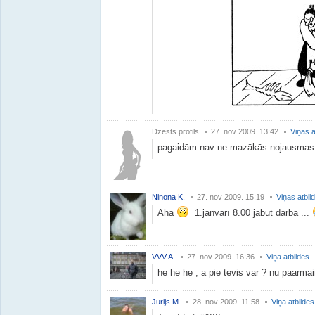
Dzēsts profils
27. nov 2009. 13:42
Viņas a
pagaidām nav ne mazākās nojausmas.
Ninona K.
27. nov 2009. 15:19
Viņas atbil
Aha
1.janvārī 8.00 jābūt darbā ...
VVV A.
27. nov 2009. 16:36
Viņa atbildes
he he he , a pie tevis var ? nu paarma
Jurijs M.
28. nov 2009. 11:58
Viņa atbildes