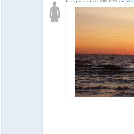
Dzēsts profils
4. dec 2009. 10:20
Viņa atb