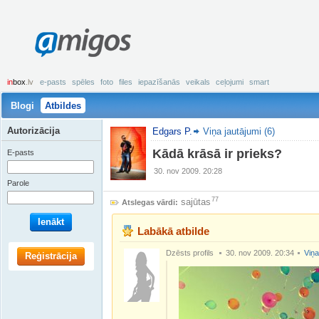
amigos
in
box
.lv
e-pasts
spēles
foto
files
iepazīšanās
veikals
ceļojumi
smart
Blogi
Atbildes
Autorizācija
Edgars P.
Viņa jautājumi (6)
Kādā krāsā ir prieks?
E-pasts
30. nov 2009. 20:28
Parole
77
sajūtas
Atslegas vārdi:
Ienākt
Labākā atbilde
Dzēsts profils
30. nov 2009. 20:34
Viņa
Reģistrācija