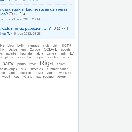
lda e.
9. dec 2015. 23:56
 dara stārķis, kad nostājas uz vienas
ājas?
12
4
ita T.
21. nov 2015. 20:44
 kāds min uz papēžiem ... ?
12
8
imis R.
9. sep 2012. 16:28
doma
bri
Blog
bytik
ciemats
club
delfi
Dzīve
GODVIL
rink
ero
Europe
google
ba
jautriba
kaunata
latvia
Latvija
lauki
LV
mazpilsēta
mīlestība
mojito
odezhda
otriv
Riga
party
porno
rave
salom
sex
sastāvdaļas
sievietes
summer house
ētki
tattoo
tourism
travel
vodka
weekend
westj
xxx
Жизнь
настроение
юмор