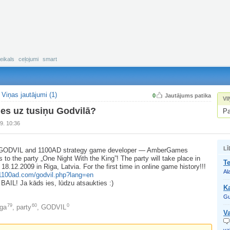
eikals
ceļojumi
smart
Viņas jautājumi (1)
0
Jautājums patika
VI
ies uz tusiņu Godvilā?
Pa
9. 10:36
LĪ
ub GODVIL and 1100AD strategy game developer — AmberGames
rs to the party „One Night With the King”! The party will take place in
Te
8.12.2009 in Riga, Latvia. For the first time in online game history!!!
Al
.1100ad.com/godvil.php?lang=en
AIL! Ja kāds ies, lūdzu atsaukties :)
K
Gu
79
60
0
ga
,
party
,
GODVIL
Va