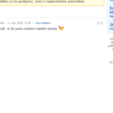
va
bildētu uz šo jautājumu, Jums ir nepieciešams autorizēties.
Ko
k
Nik
fils
3. dec 2009. 14:46
Viņa atbildes
0
Ja
vāk, ar tik jauku meiteni nateikti aizietu
Ra
be
d
gylj
Sv