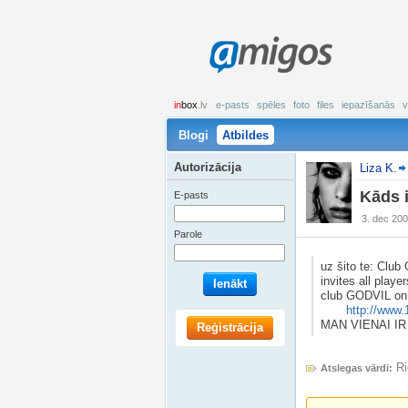
amigos
in
box
.lv
e-pasts
spēles
foto
files
iepazīšanās
v
Blogi
Atbildes
Autorizācija
Liza K.
Kāds 
E-pasts
3. dec 200
Parole
uz šito te: Cl
invites all playe
Ienākt
club GODVIL on 1
http://www
MAN VIENAI IR B
Reģistrācija
Ri
Atslegas vārdi: