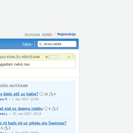
по-русски
english
Reģistrācija
Palīgs
?
ŅAS ATBILŽU VĒRTĒJUMI
0
0
gaidam nekā nav
DZĪGI JAUTĀJUMI
v kāds sēž uz kakla?
10
4
ans P.
7. dec 2017. 23:56
ad ejat uz daamu istabu
6
2
nta L.
15. nov 2017. 20:14
i rit kads iet uz piketu pie Saeimas?
6
2