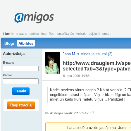
amigos
in
box
.lv
e-pasts
spēles
foto
files
iepazīšanās
veikals
ceļojumi
smart
Blogi
Atbildes
Autorizācija
Jana M.
Viņas jautājumi (2)
http://www.draugiem.lv/spe
E-pasts
selectedTab=3&type=patv
Parole
5. dec 2009. 19:58
Kādēļ neviens viņus negrib ? Kā tā var būt..? C
Ienākt
enģelīšiem atrast mājas.. Viņi ir tik mīlīgi un 
mīlēt un kāds kurš mīlētu viņus .. Palīdziet !
Reģistrācija
377
dzīvnieki
Atslegas vārdi:
Lai atbildētu uz šo jautājumu, Jums i