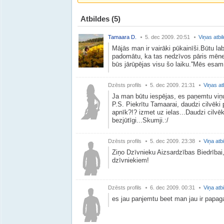
Atbildes
(5)
Tamaara D.
5. dec 2009. 20:51
Viņas atbi
Mājās man ir vairāki pūkainīši.Būtu la
padomātu, ka tas nedzīvos pāris mēne
būs jārūpējas visu šo laiku.''Mēs esam 
Dzēsts profils
5. dec 2009. 21:31
Viņas at
Ja man būtu iespējas, es paņemtu viņ
P.S. Piekrītu Tamaarai, daudzi cilvēk
apnīk?!? izmet uz ielas...Daudzi cilvēki
bezjūtīgi...Skumji.:/
Dzēsts profils
5. dec 2009. 23:38
Viņa atb
Ziņo Dzīvnieku Aizsardzības Biedrībai,l
dzīvniekiem!
Dzēsts profils
6. dec 2009. 00:31
Viņa atb
es jau panjemtu beet man jau ir papagai