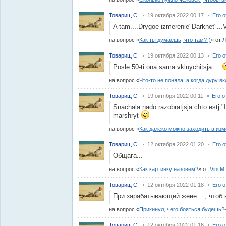
Товарищ С.
19 октября 2022 00:17
Его 
A tam....Drygoe izmerenie"Darknet"...V
на вопрос
Как ты думаешь, что там?-)
от
Л
Товарищ С.
19 октября 2022 00:13
Его 
Posle 50-ti ona sama vkluychitsja....
на вопрос
Что-то не поняла, а когда дуру в
Товарищ С.
19 октября 2022 00:11
Его о
Snachala nado razobratjsja chto estj "
marshryt
на вопрос
Как далеко можно заходить в из
Товарищ С.
12 октября 2022 01:20
Его 
Общага...
на вопрос
Как картинку назовем?
от
Vini M.
Товарищ С.
12 октября 2022 01:18
Его 
При зарабатывающей жене...., чтоб 
на вопрос
Прикинул, чего бояться будешь?-
Товарищ С.
12 октября 2022 01:16
Его 