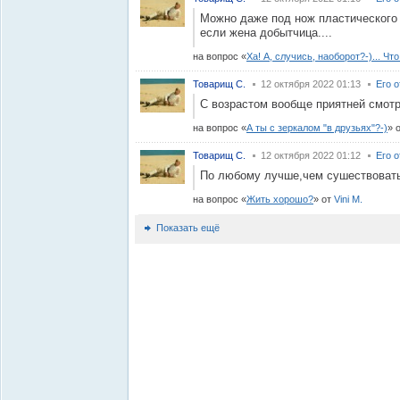
Можно даже под нож пластического 
если жена добытчица....
на вопрос
Ха! А, случись, наоборот?-)... Ч
Товарищ С.
12 октября 2022 01:13
Его 
С возрастом вообще приятней смотр
на вопрос
А ты с зеркалом "в друзьях"?-)
Товарищ С.
12 октября 2022 01:12
Его 
По любому лучше,чем сушествоват
на вопрос
Жить хорошо?
от
Vini M.
Показать ещё