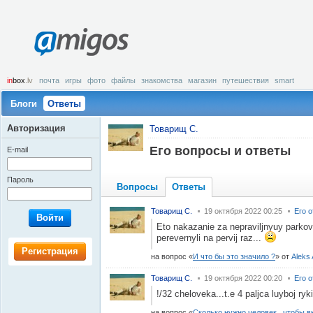
amigos
in
box
.lv
почта
игры
фото
файлы
знакомства
магазин
путешествия
smart
Блоги
Ответы
Авторизация
Товарищ С.
Его вопросы и ответы
E-mail
Пароль
Вопросы
Ответы
Товарищ С.
19 октября 2022 00:25
Его 
Войти
Eto nakazanie za nepraviljnyuy parkovk
perevernyli na pervij raz...
Регистрация
на вопрос
И что бы это значило ?
от
Aleks 
Товарищ С.
19 октября 2022 00:20
Его 
!/32 cheloveka...t.e 4 paljca luyboj ryki
на вопрос
Сколько нужно человек , чтобы в