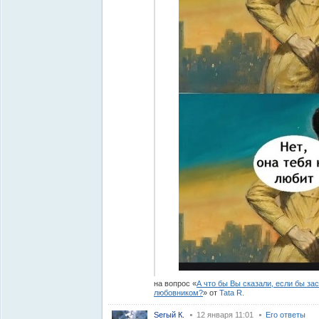
на вопрос
А что бы Вы сказали, если бы за
любовником?
от
Tata R.
Serый К.
12 января 11:01
Его ответы