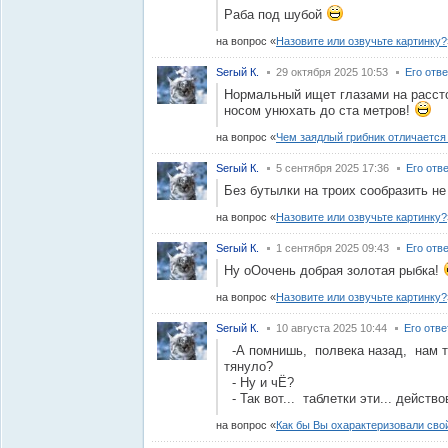
Раба под шубой
на вопрос
Назовите или озвучьте картинку?
Serый К.
29 октября 2025 10:53
Его отв
Нормальный ищет глазами на рассто
носом унюхать до ста метров!
на вопрос
Чем заядлый грибник отличается
Serый К.
5 сентября 2025 17:36
Его отв
Без бутылки на троих сообразить н
на вопрос
Назовите или озвучьте картинку?
Serый К.
1 сентября 2025 09:43
Его отв
Ну оОочень добрая золотая рыбка!
на вопрос
Назовите или озвучьте картинку?
Serый К.
10 августа 2025 10:44
Его отв
-А помнишь, полвека назад, нам та
тянуло?
- Ну и чЁ?
- Так вот... таблетки эти... действ
на вопрос
Как бы Вы охарактеризовали сво