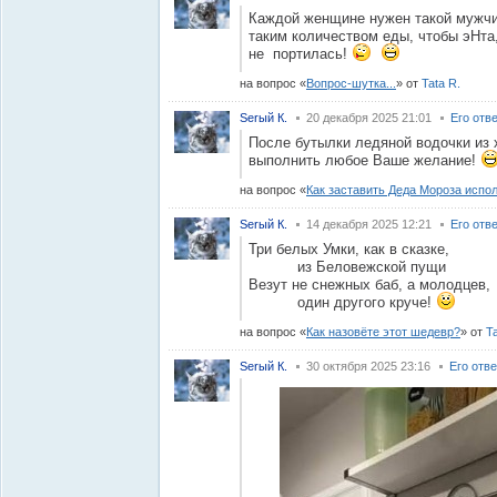
Каждой женщине нужен такой мужчи
таким количеством еды, чтобы эНта
не портилась!
на вопрос
Вопрос-шутка...
от
Tata R.
Serый К.
20 декабря 2025 21:01
Его отв
После бутылки ледяной водочки из
выполнить любое Ваше желание!
на вопрос
Как заставить Деда Мороза испо
Serый К.
14 декабря 2025 12:21
Его отв
Три белых Умки, как в сказке,
из Беловежской пущи
Везут не снежных баб, а молодцев,
один другого круче!
на вопрос
Как назовёте этот шедевр?
от
Ta
Serый К.
30 октября 2025 23:16
Его отв