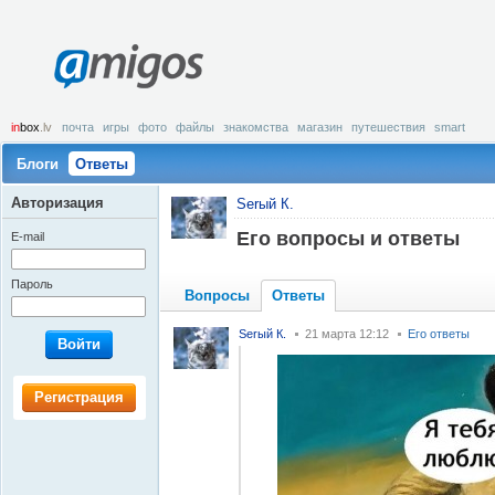
amigos
in
box
.lv
почта
игры
фото
файлы
знакомства
магазин
путешествия
smart
Блоги
Ответы
Авторизация
Serый К.
Его вопросы и ответы
E-mail
Пароль
Вопросы
Ответы
Serый К.
21 марта 12:12
Его ответы
Войти
Регистрация