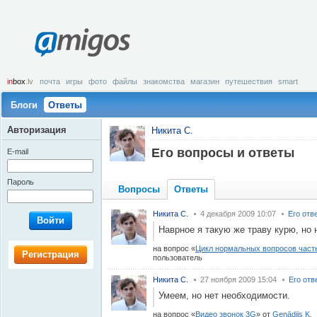
amigos
in
box
.lv
почта
игры
фото
файлы
знакомства
магазин
путешествия
smart
Блоги
Ответы
Авторизация
Никита С.
Его вопросы и ответы
E-mail
Пароль
Вопросы
Ответы
Никита С.
4 декабря 2009 10:07
Его отв
Войти
Наврное я такую же траву курю, но 
на вопрос
Цикл нормальных вопросов часть
Регистрация
пользователь
Никита С.
27 ноября 2009 15:04
Его отв
Умеем, но нет необходимости.
на вопрос
Видео звонок 3G
от
Genādijs K.