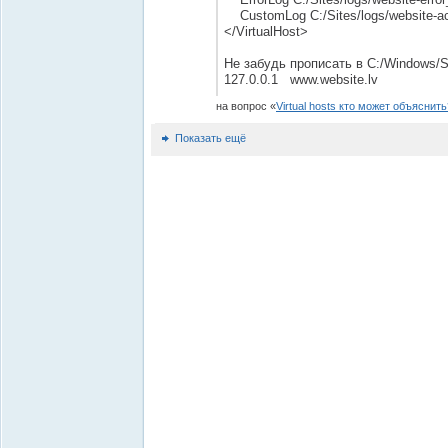
CustomLog C:/Sites/logs/website-
</VirtualHost>
Не забудь прописать в C:/Windows/Sy
127.0.0.1 www.website.lv
на вопрос
Virtual hosts кто может объяснить
Показать ещё