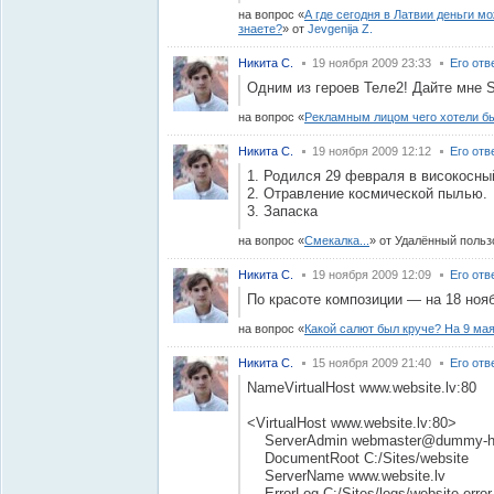
на вопрос
А где сегодня в Латвии деньги м
знаете?
от
Jevgenija Z.
Никита С.
19 ноября 2009 23:33
Его отв
Одним из героев Теле2! Дайте мне S
на вопрос
Рекламным лицом чего хотели бы
Никита С.
19 ноября 2009 12:12
Его отв
1. Родился 29 февраля в високосны
2. Отравление космической пылью.
3. Запаска
на вопрос
Смекалка...
от Удалённый польз
Никита С.
19 ноября 2009 12:09
Его отв
По красоте композиции — на 18 ноя
на вопрос
Какой салют был круче? На 9 мая 
Никита С.
15 ноября 2009 21:40
Его отв
NameVirtualHost www.website.lv:80
<VirtualHost www.website.lv:80>
ServerAdmin webmaster@dummy-ho
DocumentRoot C:/Sites/website
ServerName www.website.lv
ErrorLog C:/Sites/logs/website-error