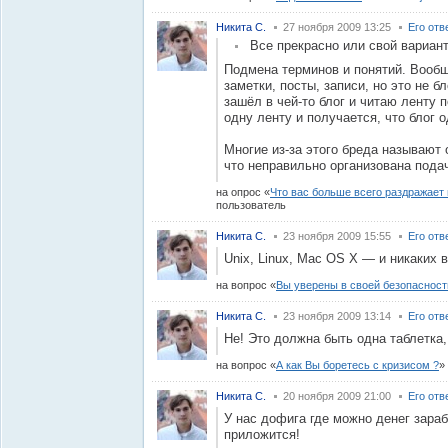
Никита С.
27 ноября 2009 13:25
Его отв
Все прекрасно или свой вариан
Подмена терминов и понятий. Вообще
заметки, посты, записи, но это не б
зашёл в чей-то блог и читаю ленту п
одну ленту и получается, что блог о
Многие из-за этого бреда называют 
что неправильно организована пода
на опрос
Что вас больше всего раздражает 
пользователь
Никита С.
23 ноября 2009 15:55
Его отв
Unix, Linux, Mac OS X — и никаких 
на вопрос
Вы уверены в своей безопасност
Никита С.
23 ноября 2009 13:14
Его отв
Не! Это должна быть одна таблетка
на вопрос
А как Вы боретесь с кризисом ?
Никита С.
20 ноября 2009 21:00
Его отв
У нас дофига где можно денег зараб
приложится!