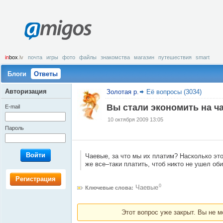
amigos
in
box
.lv
почта
игры
фото
файлы
знакомства
магазин
путешествия
smart
Блоги
Ответы
Авторизация
Золотая р.
Её вопросы (3034)
Вы стали экономить на ч
E-mail
10 октября 2009 13:05
Пароль
Войти
Чаевые, за что мы их платим? Насколько эт
же все–таки платить, чтоб никто не ушел о
Регистрация
0
Чаевые
Ключевые слова:
Этот вопрос уже закрыт. Вы не м