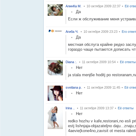
АлинКа М.
10 октября 2009 22:37
Её отв
Да
Если ж обслуживание меня устраива
Агиба Ч.
10 октября 2009 23:23
Его отве
Да
местная обслуга крайне редко засл
гораздо чаще пытаются дописать чт
Diana :.
11 октября 2009 10:54
Её ответы
Нет
ja stala menj6e hoditj po restoranam,n
svetlana p.
11 октября 2009 11:45
Её отв
Нет
Irina ..
11 октября 2009 13:37
Её ответы
Нет
redko hozhu v kafe,restorani,no esli pr
estj lishnjaja-objazateljno daju...znaju,
4aevie(kone4no,zavisit ot mesta raboti