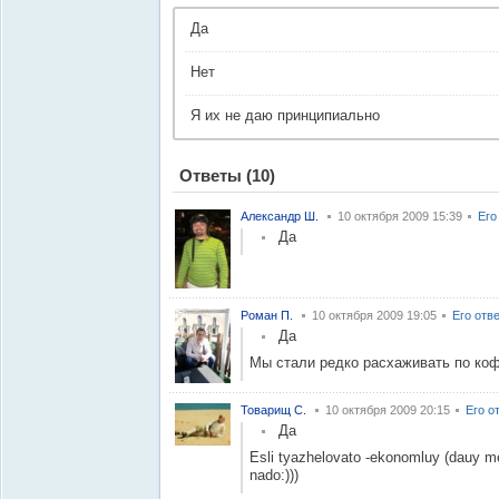
Да
Нет
Я их не даю принципиально
Ответы
(10)
Александр Ш.
10 октября 2009 15:39
Его
Да
Роман П.
10 октября 2009 19:05
Его отв
Да
Мы стали редко расхаживать по ко
Товарищ С.
10 октября 2009 20:15
Его о
Да
Esli tyazhelovato -ekonomluy (dauy men
nado:)))