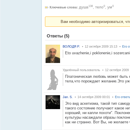
138
0
0
душа
,
тело
,
ум
Ключевые слова:
Вам необходимо авторизироваться, что
Ответы
(5)
ВОЛОДЯ P.
12 октября 2009 15:13
Его 
Eto uvazhenie,i poklonenie,i sozercanie
Удалённый пользователь
12 октября 2009 
Платоническая любовь может быть 
тела,что порождает желание.Это уж
Jan. S.
14 октября 2009 00:01
Его ответ
Это вид аскетизма, такой тип само
такого состояние получают какое нит
хороший, ни капли похоти". Поклонен
культуры насаждали образы поклоне
как ни странно. Вот Вы, не желаете ч