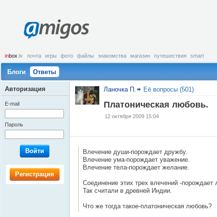
amigos
in
box
.lv
почта
игры
фото
файлы
знакомства
магазин
путешествия
smart
Блоги
Ответы
Авторизация
Ланочка П.
Её вопросы (501)
Платоническая любовь.
E-mail
12 октября 2009 15:04
Пароль
Войти
Влечение души-порождает дружбу.
Влечение ума-порождает уважение.
Влечение тела-порождает желание.
Регистрация
Соединение этих трех влечений -порождает 
Так считали в древней Индии.
Что же тогда такое-платоническая любовь?