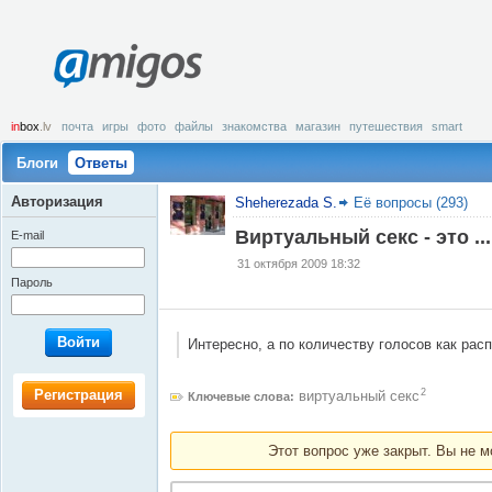
amigos
in
box
.lv
почта
игры
фото
файлы
знакомства
магазин
путешествия
smart
Блоги
Ответы
Авторизация
Sheherezada S.
Её вопросы (293)
Виртуальный секс - это ...
E-mail
31 октября 2009 18:32
Пароль
Войти
Интересно, а по количеству голосов как расп
Регистрация
2
виртуальный секс
Ключевые слова:
Этот вопрос уже закрыт. Вы не м