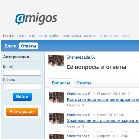
amigos
in
box
.lv
почта
игры
фото
файлы
знакомства
магазин
путешествия
smart
Блоги
Ответы
Авторизация
Sheherezada S.
Её вопросы и ответы
E-mail
Пароль
Вопросы
Ответы
Sheherezada S.
16 ноября 2011 10:12
Войти
Как вы относитесь к вегетарианств
Ответов: 9
Регистрация
Sheherezada S.
1 июля 2011 01:07
Знакомы ли вы с сетевым маркети
Ответов: 3
Sheherezada S.
1 апреля 2011 23:46