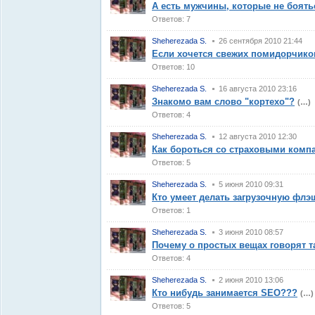
А есть мужчины, которые не боят
Ответов: 7
Sheherezada S.
26 сентября 2010 21:44
Если хочется свежих помидорчиков
Ответов: 10
Sheherezada S.
16 августа 2010 23:16
Знакомо вам слово "кортехо"?
(…)
Ответов: 4
Sheherezada S.
12 августа 2010 12:30
Как бороться со страховыми ком
Ответов: 5
Sheherezada S.
5 июня 2010 09:31
Кто умеет делать загрузочную флэ
Ответов: 1
Sheherezada S.
3 июня 2010 08:57
Почему о простых вещах говорят т
Ответов: 4
Sheherezada S.
2 июня 2010 13:06
Кто нибудь занимается SEO???
(…)
Ответов: 5