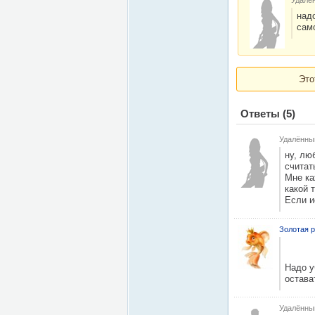
Удалё
над
сам
Это
Ответы
(5)
Удалённы
ну, лю
считат
Мне ка
какой 
Если и
Золотая р
Надо у
остава
Удалённы