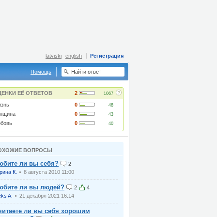
latviski
english
Регистрация
Помощь
?
ЦЕНКИ ЕЁ ОТВЕТОВ
2
1067
знь
0
48
нщина
0
43
бовь
0
40
ОХОЖИЕ ВОПРОСЫ
юбите ли вы себя?
2
рина К.
8 августа 2010 11:00
юбите ли вы людей?
2
4
eks A.
21 декабря 2021 16:14
читаете ли вы себя хорошим