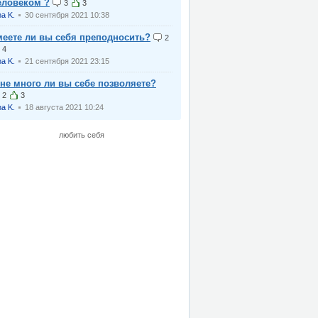
еловеком ?
3
3
na K.
30 сентября 2021 10:38
меете ли вы себя преподносить?
2
4
na K.
21 сентября 2021 23:15
 не много ли вы себе позволяете?
2
3
na K.
18 августа 2021 10:24
любить себя