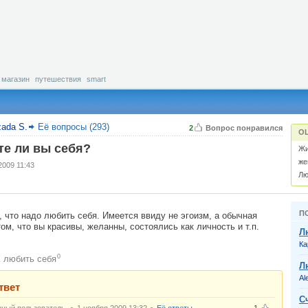
магазин
путешествия
smart
zada S.
Её вопросы (293)
2
Вопрос понравился
О
е ли вы себя?
Жи
же
2009 11:43
Лю
П
, что надо любить себя. Имеется ввиду не эгоизм, а обычная
ом, что вы красивы, желанны, состоялись как личность и т.п.
Л
Ка
0
любить себя
:
Л
Al
твет
С