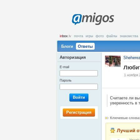
amigos
in
box
.lv
почта
игры
фото
файлы
знакомства
Блоги
Ответы
Авторизация
Shehere
Любит
E-mail
1 ноября 
Пароль
Войти
Считаете ли вы
уверенность в т
Регистрация
Ключевые слова
Лучший о