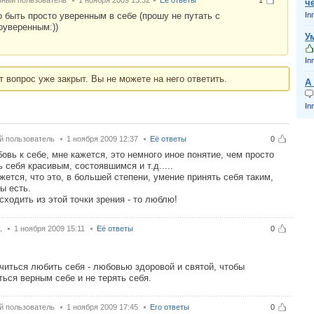
нный пользователь
1 ноября 2009 13:32
Её ответы
1
ч
о быть просто уверенным в себе (прошу не путать с
In
оуверенным:))
У
In
т вопрос уже закрыт. Вы не можете на него ответить.
А
In
й пользователь
1 ноября 2009 12:37
Её ответы
0
бовь к себе, мне кажется, это немного иное понятие, чем просто
ь себя красивым, состоявшимся и т.д.....
жется, что это, в большей степени, умение принять себя таким,
ты есть.
сходить из этой точки зрения - то люблю!
.
1 ноября 2009 15:11
Её ответы
0
читься любить себя - любовью здоровой и святой, чтобы
ться верным себе и не терять себя.
й пользователь
1 ноября 2009 17:45
Его ответы
0