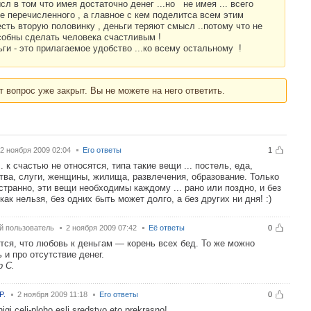
л в том что имея достаточно денег ...но не имея ... всего
е перечисленного , а главное с кем поделитса всем этим
есть вторую половинку , деньги теряют смысл ..потому что не
собны сделать человека счастливым !
ги - это прилагаемое удобство ...ко всему остальному !
т вопрос уже закрыт. Вы не можете на него ответить.
2 ноября 2009 02:04
Его ответы
1
.. к счастью не относятся, типа такие вещи ... постель, еда,
тва, слуги, женщины, жилища, развлечения, образование. Только
 странно, эти вещи необходимы каждому ... рано или поздно, и без
 как нельзя, без одних быть может долго, а без других ни дня! :)
й пользователь
2 ноября 2009 07:42
Её ответы
0
тся, что любовь к деньгам — корень всех бед. То же можно
ь и про отсутствие денег.
 С.
P.
2 ноября 2009 11:18
Его ответы
0
njgi celj-ploho,esli sredstvo,eto prekrasno!