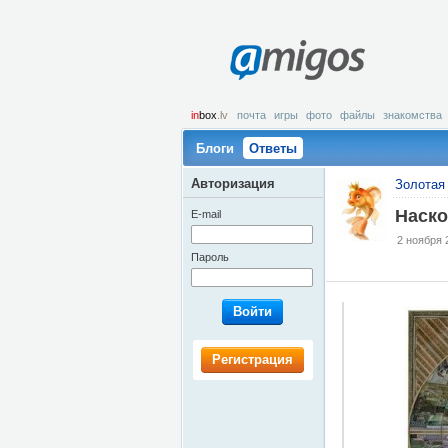
amigos
in
box
.lv
почта
игры
фото
файлы
знакомства
Блоги
Ответы
Авторизация
Золотая 
Наско
E-mail
2 ноября 
Пароль
Войти
Регистрация