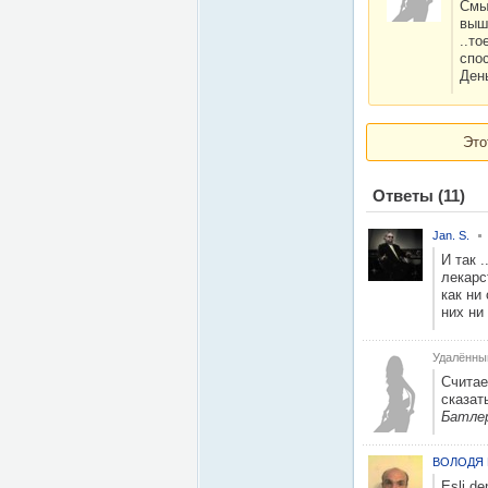
Смыс
выш
..то
спо
День
Это
Ответы
(11)
Jan. S.
И так .
лекарс
как ни
них ни
Удалённы
Считае
сказат
Батлер
ВОЛОДЯ 
Esli de