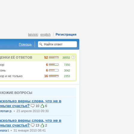
latviski
english
Регистрация
Помощь
?
ЦЕНКИ ЕЁ ОТВЕТОВ
52
39552
ор
6
7350
знь
6
3042
ор и не только
16
2353
ОХОЖИЕ ВОПРОСЫ
асколько верны слова, что не в
еньгах счастье?
10
6
лотая р.
23 апреля 2010 09:30
асколько верны слова, что не в
еньгах счастье?
13
2
onora l.
31 января 2010 08:41