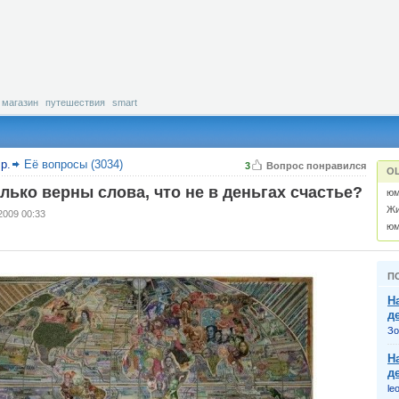
магазин
путешествия
smart
р.
Её вопросы (3034)
3
Вопрос понравился
О
лько верны слова, что не в деньгах счастье?
юм
Жи
2009 00:33
юм
П
Н
д
Зо
Н
д
le