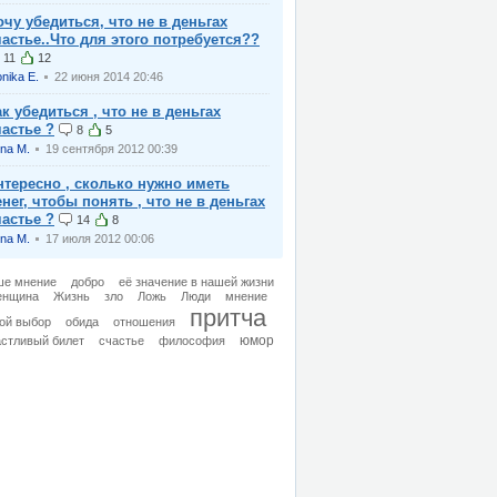
очу убедиться, что не в деньгах
частье..Что для этого потребуется??
11
12
nika E.
22 июня 2014 20:46
ак убедиться , что не в деньгах
частье ?
8
5
na M.
19 сентября 2012 00:39
нтересно , сколько нужно иметь
енег, чтобы понять , что не в деньгах
частье ?
14
8
na M.
17 июля 2012 00:06
ше мнение
добро
её значение в нашей жизни
енщина
Жизнь
зло
Ложь
Люди
мнение
притча
ой выбор
обида
отношения
юмор
астливый билет
счастье
философия