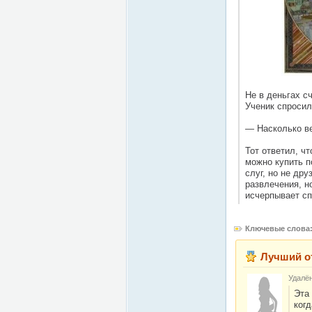
Не в деньгах с
Ученик спросил
— Насколько ве
Тот ответил, чт
можно купить по
слуг, но не др
развлечения, но
исчерпывает сп
Ключевые слова
Лучший о
Удалё
Эта 
когд