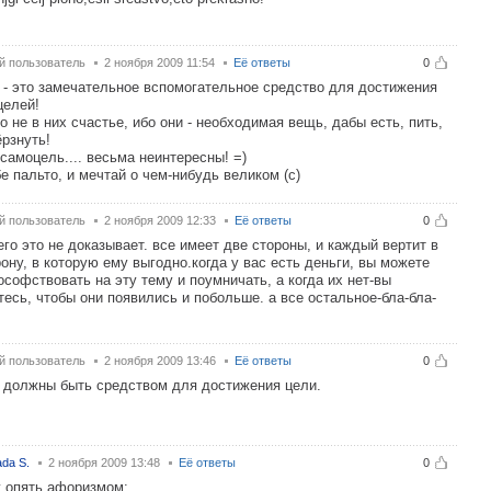
й пользователь
2 ноября 2009 11:54
Её ответы
0
 - это замечательное вспомогательное средство для достижения
целей!
о не в них счастье, ибо они - необходимая вещь, дабы есть, пить,
ёрзнуть!
 самоцель.... весьма неинтересны! =)
бе пальто, и мечтай о чем-нибудь великом (с)
й пользователь
2 ноября 2009 12:33
Её ответы
0
его это не доказывает. все имеет две стороны, и каждый вертит в
рону, в которую ему выгодно.когда у вас есть деньги, вы можете
софствовать на эту тему и поумничать, а когда их нет-вы
тесь, чтобы они появились и побольше. а все остальное-бла-бла-
й пользователь
2 ноября 2009 13:46
Её ответы
0
 должны быть средством для достижения цели.
da S.
2 ноября 2009 13:48
Её ответы
0
 опять афоризмом: