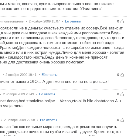
ньги можно, конечно, купить очаровательного пса, но никакие
 не заставят его радостно вилять хвостом. У.Биллингс"
й пользователь
2 ноября 2009 15:07
Её ответы
0
ворят,если не в деньгах счастье,то отдайте их соседу.Всё зависит
о,в чьи руки они попадаюи и как каждый ими распоряжается.Ведь
деньги стоят слишком дорого.Человека,утверждающего,что деньги
всё,можно подозревать в том,что он может пойти на всё ради
(Франклин)Для каждого человека - это серьёзное испытание - когда
нь много или в них острая нужда.Лично для меня хороша - золотая
на - самодостаточность.Ведь деньги конечно не приносят
е,но для достижения очень хорошо помогают.
.
2 ноября 2009 19:41
Её ответы
0
висит от вашего ЭГО... А для меня оно точно не в деньгах!
2 ноября 2009 20:49
Её ответы
0
 net deneg-bed stanivitsa boljse....Vazno,cto-bi ih bilo dostatocno.A u
o-svoja mera.
2 ноября 2009 22:58
Его ответы
0
олько.Так как сильные мира сего,всегда стремятся заполучить
ше денег,часто нечестным путём и за счёт других.Кроме того,тот