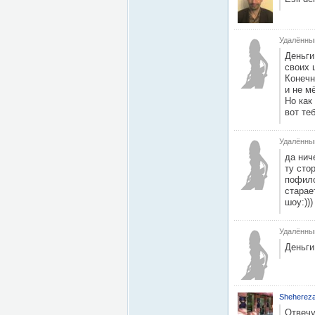
Удалённы
Деньги
своих 
Конечн
и не м
Но как
вот те
Удалённы
да нич
ту сто
пофило
старае
шоу:)))
Удалённы
Деньги
Shehereza
Отвечу