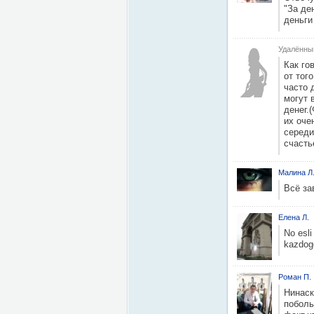
"За де
деньги
Удалённы
Как го
от тог
часто 
могут 
денег.
их оче
середи
счасть
Малина Л
Всё за
Eлена Л.
No esli
kazdog
Роман П.
Нинаск
поболь