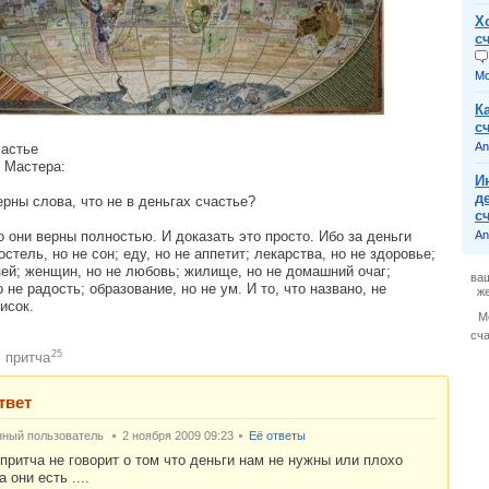
Х
с
Mo
К
с
An
частье
 Мастера:
И
д
рны слова, что не в деньгах счастье?
с
о они верны полностью. И доказать это просто. Ибо за деньги
An
стель, но не сон; еду, но не аппетит; лекарства, но не здоровье;
узей; женщин, но не любовь; жилище, но не домашний очаг;
ва
 не радость; образование, но не ум. И то, что названо, не
ж
исок.
М
сч
25
притча
:
твет
нный пользователь
2 ноября 2009 09:23
Её ответы
притча не говорит о том что деньги нам не нужны или плохо
а они есть ....