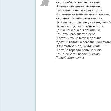
Чем о себе ты ведаешь сама,
О милая обыденность земная,
Стучащаяся пальчиком в дома.
И о земле не меньше мне известно,
Чем знает о себе сама земля -
Не я ли сам, пришлец из звездной б
На ней возделал хлебные поля.
Да и о небе знаю я побольше,
Чем это небо знает о себе,
И потому-то не могу я дольше
Ждать и гадать о собственной судьб
О ты судьба моя, ничья иная,
Я о тебе гораздо больше знаю,
Чем о себе ты ведаешь сама!
Леонид Мартынов