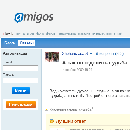
amigos
in
box
.lv
почта
игры
фото
файлы
знакомства
магазин
путешествия
smart
Блоги
Ответы
Авторизация
Sheherezada S.
Её вопросы (293)
А как определить судьба 
E-mail
4 ноября 2009 19:24
Пароль
Войти
Ведь может ты думаешь - судьба, а он как ра
судьба, а ты как бы быстрей от него отвязать
Регистрация
1
судьба
Ключевые слова:
Лучший ответ