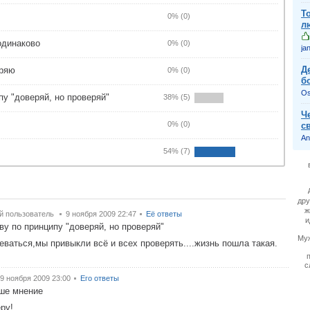
Т
0% (0)
л
одинаково
0% (0)
jan
Д
еряю
0% (0)
б
Os
пу "доверяй, но проверяй"
38% (5)
Ч
0% (0)
с
An
54% (7)
дру
ж
й пользователь
9 ноября 2009 22:47
Её ответы
и
ву по принципу "доверяй, но проверяй"
Му
еваться,мы привыкли всё и всех проверять....жизнь пошла такая.
с
9 ноября 2009 23:00
Его ответы
ше мнение
ру!