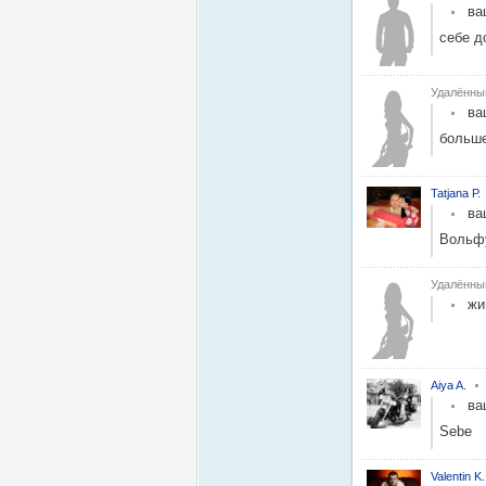
ва
себе д
Удалённы
ва
больше
Tatjana Р.
ва
Вольфу
Удалённы
жи
Aiya A.
ва
Sebe
Valentin K.