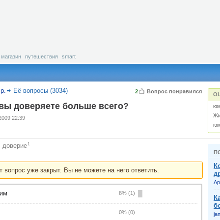
магазин
путешествия
smart
р.
Её вопросы (3034)
2
Вопрос понравился
О
вы доверяете больше всего?
юм
Жи
2009 22:39
юм
1
доверие
:
П
К
т вопрос уже закрыт. Вы не можете на него ответить.
д
Ар
ким
8% (1)
К
б
0% (0)
jan