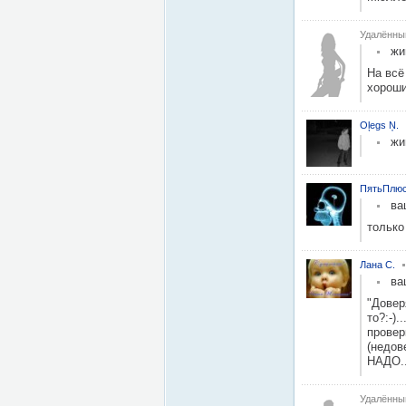
Удалённы
жи
На всё
хороши
Oļegs Ņ.
жи
ПятьПлюс
ва
только
Лана С.
ва
"Довер
то?:-).
провер
(недов
НАДО..
Удалённы