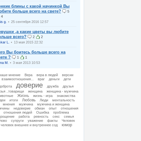
онкие блины с какой начинкой Вы
юбите больше всего на свете?
5
4
is g.
25 сентября 2016 12:57
евушки ,а какие цветы вы любите
ольше всего?
2
2
kar L.
13 мая 2015 22:32
его Вы боитесь больше всего на
вете ?
1
1
na M.
3 мая 2013 10:53
ваше мнение
Вера
вера в людей
версии
взаимоотношения...
враг
деньги
дети
доверие
доброта
дружба
друзья
зья ..товарищи
женщина
женщина - мужчина
Жизнь
ивотные
жизнь - игра
знакомства
Любовь
деи
итоги
Люди
ментальность
мнения
мужчина
мужчина и женщина
жчины
недоверие
обман
опыт
отношения
отношения людей
Ошибка
проблема
прощение
работа
ревность
секс
семья
лово
супруги
уважение
факты
Человек
юмор
человек внешнее и внутреннее сод