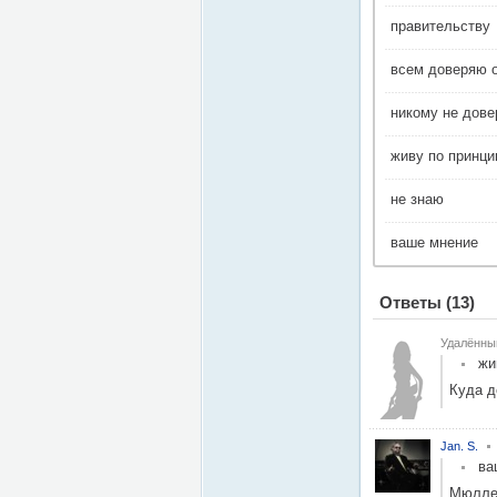
правительству
всем доверяю 
никому не дов
живу по принци
не знаю
ваше мнение
Ответы
(13)
Удалённы
жи
Куда д
Jan. S.
ва
Мюлле