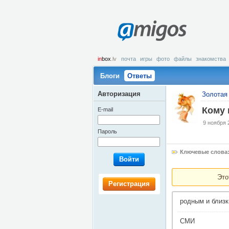
amigos
in
box
.lv
почта
игры
фото
файлы
знакомства
Блоги
Ответы
Авторизация
Золотая 
Кому 
E-mail
9 ноября 
Пароль
Ключевые слова
Войти
Это
Регистрация
родным и близ
СМИ