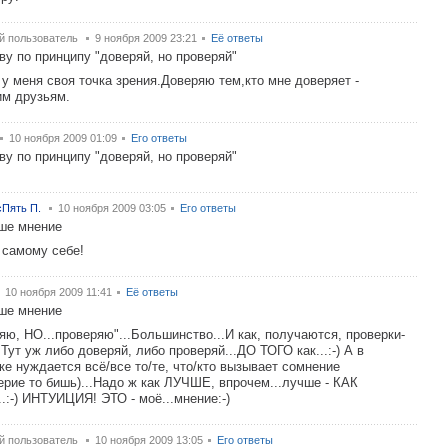
й пользователь
9 ноября 2009 23:21
Её ответы
ву по принципу "доверяй, но проверяй"
 у меня своя точка зрения.Доверяю тем,кто мне доверяет -
м друзьям.
10 ноября 2009 01:09
Его ответы
ву по принципу "доверяй, но проверяй"
Пять П.
10 ноября 2009 03:05
Его ответы
ше мнение
 самому себе!
10 ноября 2009 11:41
Её ответы
ше мнение
яю, НО...проверяю"...Большинство...И как, получаются, проверки-
..Тут уж либо доверяй, либо проверяй...ДО ТОГО как...:-) А в
ке нуждается всё/все то/те, что/кто вызывает сомнение
ерие то бишь)...Надо ж как ЛУЧШЕ, впрочем...лучше - КАК
.:-) ИНТУИЦИЯ! ЭТО - моё...мнение:-)
й пользователь
10 ноября 2009 13:05
Его ответы