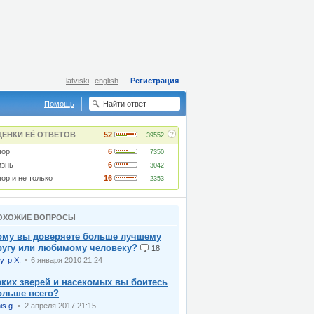
latviski
english
Регистрация
Помощь
?
ЦЕНКИ ЕЁ ОТВЕТОВ
52
39552
ор
6
7350
знь
6
3042
ор и не только
16
2353
ОХОЖИЕ ВОПРОСЫ
ому вы доверяете больше лучшему
ругу или любимому человеку?
18
утр Х.
6 января 2010 21:24
аких зверей и насекомых вы боитесь
ольше всего?
is g.
2 апреля 2017 21:15