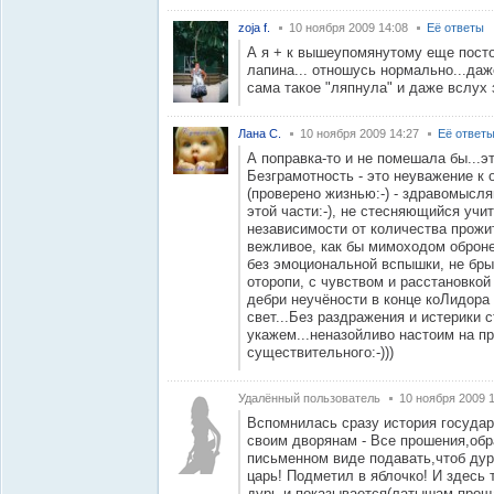
zoja f.
10 ноября 2009 14:08
Её ответы
А я + к вышеупомянутому еще посто
лапина... отношусь нормально...даж
сама такое "ляпнула" и даже вслух за
Лана С.
10 ноября 2009 14:27
Её ответ
А поправка-то и не помешала бы...э
Безграмотность - это неуважение к 
(проверено жизнью:-) - здравомысл
этой части:-), не стесняющийся учи
независимости от количества прожи
вежливое, как бы мимоходом обро
без эмоциональной вспышки, не бры
оторопи, с чувством и расстановкой
дебри неучёности в конце коЛидор
свет...Без раздражения и истерики 
укажем...неназойливо настоим на пр
существительного:-)))
Удалённый пользователь
10 ноября 2009 
Вспомнилась сразу история государс
своим дворянам - Все прошения,обр
письменном виде подавать,чтоб дур
царь! Подметил в яблочко! И здесь 
дурь и показывается(латышам прощ