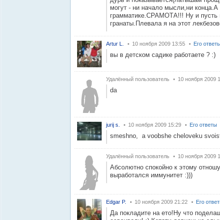
могут - ни начало мысли,ни конца.А 
грамматике.СРАМОТА!!! Ну и пусть 
гранаты.Плевала я на этот лекбезо
Artur L.
10 ноября 2009 13:55
Его ответ
вы в детском садике работаете ? :)
Удалённый пользователь
10 ноября 2009 
da
jurij s.
10 ноября 2009 15:29
Его ответы
smeshno, a voobshe cheloveku svoist
Удалённый пользователь
10 ноября 2009 
Абсолютно спокойно к этому отношус
выработался иммунитет :)))
Edgar P.
10 ноября 2009 21:22
Его отве
Да покладите на ето!Ну что подела