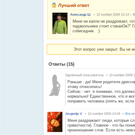
Лучший ответ
Александр Ш.
10 ноября 2009 15:14
Е
Меня ни капли не раздрожает, что
падакольнике стоит стаканОв?" Г
собиседник. :)
Этот вопрос уже закрыт. Вы не м
Ответы
(15)
Удалённый пользователь
10 ноября 2009 
Раньше - да! Меня родители дрессир
этому относились!
Сейчас - нет. я понимаю, что далеко 
нормально! Единственное, что я мог
поправить человека (опять же, если
Jevgenijs V.
10 ноября 2009 14:04
Его о
Меня раздражают люди, которые сли
грамотности). Главное - что бы пон
произношение слов. Если есть неясн