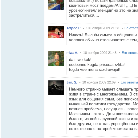
осваивали! :) Кстати давненько сл
квантовый мост поедем?Ага!! ,,,,,Н
уровню"интеллегенции"но это не зн
застрелиться,,,,
Tatjana Р.
10 ноября 2009 21:38
Её отве
Ничуть! Был бы смысл в общении и 
человек обычно сталкивается с тем, 
miwa A.
10 ноября 2009 21:48
Его ответ
da i iwo kak!
osobenno kogda prixodat s4ita!
togda vse mena razdrowajut!
Jan. S.
10 ноября 2009 22:09
Его ответы
Немного странно бывает слышать тр
живя в стране с многоязычием. В ст
язык для общения сами, без поиско
нынешней политики государства. Мож
важная проблема, насущная - волог
Москвичам - акать. Да и навязывание
былого, из войны русской жизни и за
был другим, не столь упрощённым и
естественно с потерей множества в