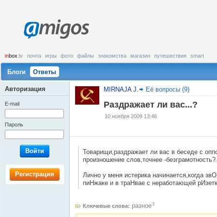
amigos
in
box
.lv
почта
игры
фото
файлы
знакомства
магазин
путешествия
smart
Блоги
Ответы
Авторизация
MIRNAJA J.
Её вопросы (9)
Раздражает ли вас...?
E-mail
10 ноября 2009 13:46
Пароль
Войти
Товарищи,раздражает ли вас в беседе с оп
произношение слов,точнее -безграмотность?
Регистрация
Лично у меня истерика начинается,когда звО
пиНжаке и в траНвае с неработающей рИзетк
3
разное
Ключевые слова: