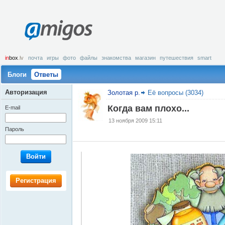
amigos
in
box
.lv
почта
игры
фото
файлы
знакомства
магазин
путешествия
smart
Блоги
Ответы
Авторизация
Золотая р.
Её вопросы (3034)
Когда вам плохо...
E-mail
13 ноября 2009 15:11
Пароль
Войти
Регистрация