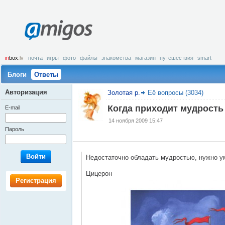
amigos
in
box
.lv
почта
игры
фото
файлы
знакомства
магазин
путешествия
smart
Блоги
Ответы
Авторизация
Золотая р.
Её вопросы (3034)
Когда приходит мудрость
E-mail
14 ноября 2009 15:47
Пароль
Войти
Недостаточно обладать мудростью, нужно у
Цицерон
Регистрация