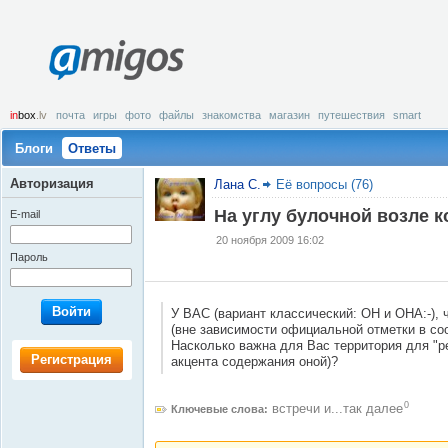
amigos
in
box
.lv
почта
игры
фото
файлы
знакомства
магазин
путешествия
smart
Блоги
Ответы
Авторизация
Лана С.
Её вопросы (76)
На углу булочной возле к
E-mail
20 ноября 2009 16:02
Пароль
Войти
У ВАС (вариант классический: ОН и ОНА:-), 
(вне зависимости официальной отметки в с
Насколько важна для Вac территория для "ре
Регистрация
акцента содержания оной)?
0
встречи и...так далее
Ключевые слова: