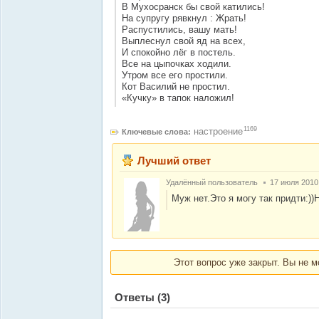
В Мухосранск бы свой катились!
На супругу рявкнул : Жрать!
Распустились, вашу мать!
Выплеснул свой яд на всех,
И спокойно лёг в постель.
Все на цыпочках ходили.
Утром все его простили.
Кот Василий не простил.
«Кучку» в тапок наложил!
1169
настроение
Ключевые слова:
Лучший ответ
Удалённый пользователь
17 июля 2010
Муж нет.Это я могу так придти:))Ну
Этот вопрос уже закрыт. Вы не м
Ответы
(3)