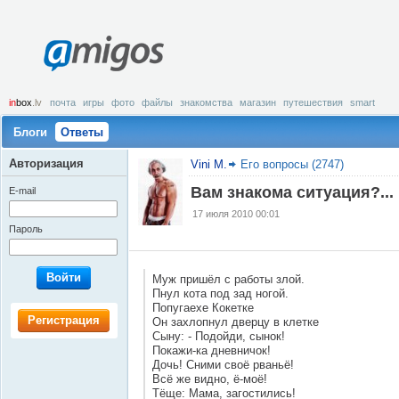
amigos
in
box
.lv
почта
игры
фото
файлы
знакомства
магазин
путешествия
smart
Блоги
Ответы
Авторизация
Vini M.
Его вопросы (2747)
Вам знакома ситуация?...
E-mail
17 июля 2010 00:01
Пароль
Войти
Муж пришёл с работы злой.
Пнул кота под зад ногой.
Попугаехе Кокетке
Регистрация
Он захлопнул дверцу в клетке
Сыну: - Подойди, сынок!
Покажи-ка дневничок!
Дочь! Сними своё рваньё!
Всё же видно, ё-моё!
Тёще: Мама, загостились!