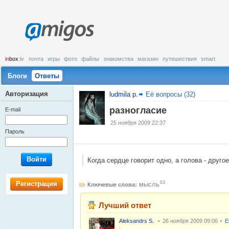
amigos
in
box
.lv
почта
игры
фото
файлы
знакомства
магазин
путешествия
smart
Блоги
Ответы
Авторизация
ludmila p.
Её вопросы (32)
разногласие
E-mail
25 ноября 2009 22:37
Пароль
Войти
Когда сердце говорит одно, а голова - друго
Регистрация
63
мысль
Ключевые слова:
Лучший ответ
Aleksandrs S.
26 ноября 2009 09:06
Е