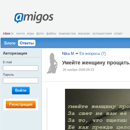
amigos
in
box
.lv
почта
игры
фото
файлы
знакомства
магазин
путешествия
smart
Блоги
Ответы
Авторизация
Nika M.
Её вопросы (7)
Умейте женщину прощать.
E-mail
26 ноября 2009 09:23
Пароль
Войти
Регистрация