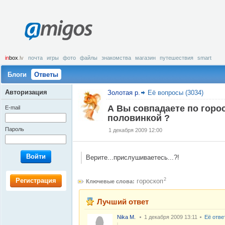
amigos
in
box
.lv
почта
игры
фото
файлы
знакомства
магазин
путешествия
smart
Блоги
Ответы
Авторизация
Золотая р.
Её вопросы (3034)
А Вы совпадаете по горо
E-mail
половинкой ?
Пароль
1 декабря 2009 12:00
Войти
Верите...прислушиваетесь...?!
Регистрация
2
гороскоп
Ключевые слова:
Лучший ответ
Nika M.
1 декабря 2009 13:11
Её отве