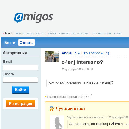
amigos
in
box
.lv
почта
игры
фото
файлы
знакомства
магазин
путешествия
smart
Блоги
Ответы
Авторизация
Andrej R.
Его вопросы (4)
o4enj interesno?
E-mail
2 декабря 2009 18:00
Пароль
vot o4enj interesno. a russkie tut estj?
Войти
0
russkie
Ключевые слова:
Регистрация
Лучший ответ
Удалённый пользователь
2 декабря 20
Ja russkaja, no rodilasj i zhivu v La