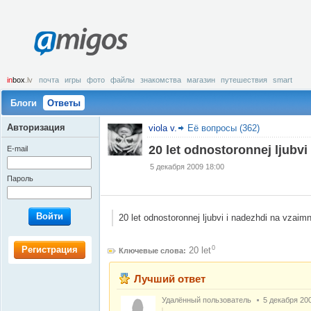
amigos
in
box
.lv
почта
игры
фото
файлы
знакомства
магазин
путешествия
smart
Блоги
Ответы
Авторизация
viola v.
Её вопросы (362)
20 let odnostoronnej ljubvi
E-mail
5 декабря 2009 18:00
Пароль
Войти
20 let odnostoronnej ljubvi i nadezhdi na vzaim
Регистрация
0
20 let
Ключевые слова:
Лучший ответ
Удалённый пользователь
5 декабря 20