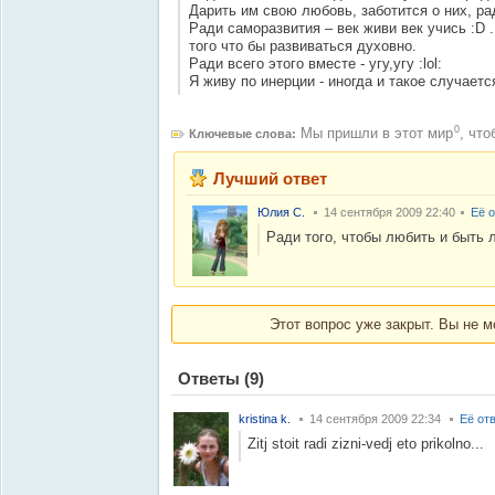
Дарить им свою любовь, заботится о них, ра
Ради саморазвития – век живи век учись :D 
того что бы развиваться духовно.
Ради всего этого вместе - угу,угу :lol:
Я живу по инерции - иногда и такое случаетс
0
Мы пришли в этот мир
,
что
Ключевые слова:
Лучший ответ
Юлия С.
14 сентября 2009 22:40
Её 
Ради того, чтобы любить и быть 
Этот вопрос уже закрыт. Вы не м
Ответы
(9)
kristina k.
14 сентября 2009 22:34
Её от
Zitj stoit radi zizni-vedj eto prikolno...