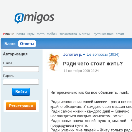
amigos
in
box
.lv
почта
игры
фото
файлы
знакомства
магазин
путешествия
smart
Блоги
Ответы
Авторизация
Золотая р.
Её вопросы (3034)
Ради чего стоит жить?
E-mail
14 сентября 2009 22:24
Пароль
Войти
Интересненько как бы всё объяснить. :wink:
Ради исполнения своей миссии - раз я появил
Регистрация
крайне обходимо. У каждого своя миссия сво
Ради самой жизни - каждого дня! – Конечно, 
наслаждаться каждым моментом. :wink:
Ради новых впечатлений, чувств, мыслей – М
предыдущем пункте.
Ради близких мне людей – Живу только ради 