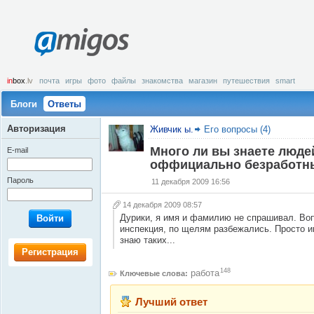
amigos
in
box
.lv
почта
игры
фото
файлы
знакомства
магазин
путешествия
smart
Блоги
Ответы
Авторизация
Живчик ы.
Его вопросы (4)
Много ли вы знаете люде
E-mail
оффициально безработные
Пароль
11 декабря 2009 16:56
14 декабря 2009 08:57
Дурики, я имя и фамилию не спрашивал. В
Войти
инспекция, по щелям разбежались. Просто и
знаю таких...
Регистрация
148
работа
Ключевые слова:
Лучший ответ