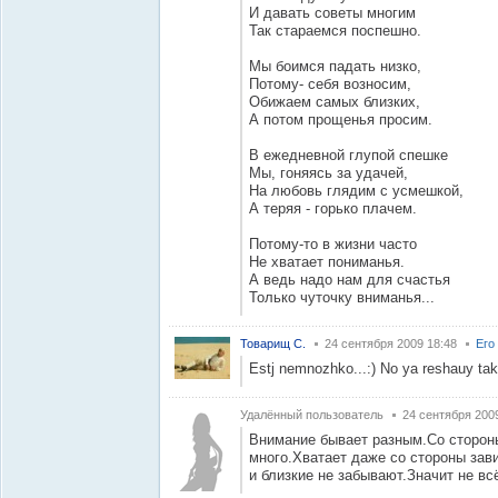
И давать советы многим
Так стараемся поспешно.
Мы боимся падать низко,
Потому- себя возносим,
Обижаем самых близких,
А потом прощенья просим.
В ежедневной глупой спешке
Мы, гоняясь за удачей,
На любовь глядим с усмешкой,
А теряя - горько плачем.
Потому-то в жизни часто
Не хватает пониманья.
А ведь надо нам для счастья
Только чуточку вниманья...
Товарищ С.
24 сентября 2009 18:48
Его
Estj nemnozhko...:) No ya reshauy tak
Удалённый пользователь
24 сентября 200
Внимание бывает разным.Со стороны
много.Хватает даже со стороны зав
и близкие не забывают.Значит не всё