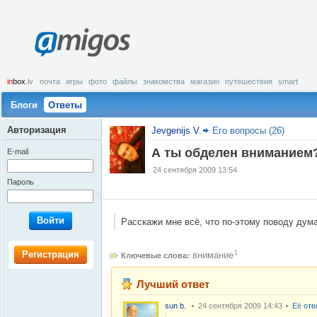
amigos
in
box
.lv
почта
игры
фото
файлы
знакомства
магазин
путешествия
smart
Блоги
Ответы
Авторизация
Jevgenijs V.
Его вопросы (26)
А ты обделен вниманием
E-mail
24 сентября 2009 13:54
Пароль
Войти
Расскажи мне всё, что по-этому поводу дума
Регистрация
1
внимание
Ключевые слова:
Лучший ответ
sun b.
24 сентября 2009 14:43
Её отв