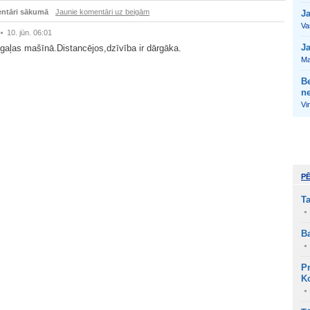
ntāri sākumā
Jaunie komentāri uz beigām
J
Vas
10. jūn. 06:01
Ja
gaļas mašīnā.Distancējos,dzīvība ir dārgāka.
Ma
Be
ne
Vin
P
Ta
Ba
P
Ko