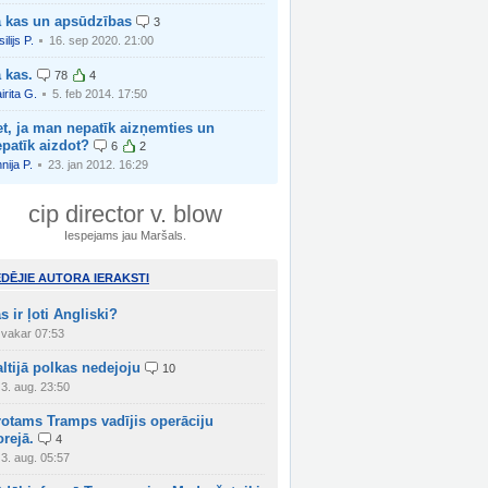
a kas un apsūdzības
3
ilijs P.
16. sep 2020. 21:00
 kas.
78
4
irita G.
5. feb 2014. 17:50
t, ja man nepatīk aizņemties un
patīk aizdot?
6
2
nija P.
23. jan 2012. 16:29
cip director v. blow
Iespejams jau Maršals.
ĒDĒJIE AUTORA IERAKSTI
s ir ļoti Angliski?
vakar 07:53
ltijā polkas nedejoju
10
3. aug. 23:50
rotams Tramps vadījis operāciju
rejā.
4
3. aug. 05:57