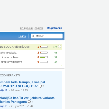
по-русски
english
Reģistrācija
Palīgs
?
ŅA BLOGA VĒRTĒJUMI
1
477
ituks vecakais.
2
64
 director v. blow
0
54
 director v.pljehovs
0
47
DZĪGI IERAKSTI
empem tāds Tramps,ja kas,pat
ODMJOTKU ŅEGOĢITSA!
2
ilijs P.
20. mar. 12:15
lānij!Ja kas.Tu vari jebkurā variantā
iesties Pentagonā
3
ilijs P.
21. jan 2025. 21:44