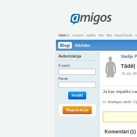
amigos
in
box
.lv
e-pasts
spēles
foto
files
iepazīšanās
v
Blogi
Atbildes
Autorizācija
Vasilijs P
Tādēļ 
E-pasts
10. jūn. 0
Parole
Ja kas nepatiks,va
Ienākt
ci
Atslegas vārdi:
Reģistrācija
Komentāri
(1)