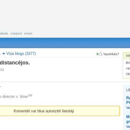
eikals
ceļojumi
smart
.
Viņa blogs (1677)
0
Iepatikās?
VI
distancējos.
Br
cip
6:01
cip
r
LĪ
348
p director v. blow
R
P
Vas
Komentēt var tikai autorizēti lietotāji
Me
gr
Vas