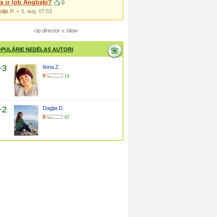
s ir ļoti Angliski?
0
ilijs P.
5. aug. 07:53
cip director v. blow
PULĀRIE NEDĒĻAS AUTORI
+3
Ilona Z.
0
19
+2
Dagija D.
0
92