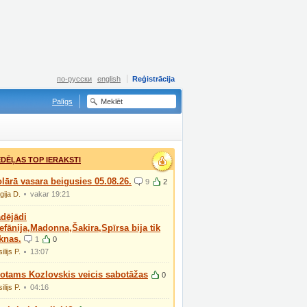
по-русски
english
Reģistrācija
Palīgs
DĒĻAS TOP IERAKSTI
lārā vasara beigusies 05.08.26.
9
2
gija D.
vakar 19:21
dējādi
efānija,Madonna,Šakira,Spīrsa bija tik
knas.
1
0
ilijs P.
13:07
otams Kozlovskis veicis sabotāžas
0
ilijs P.
04:16