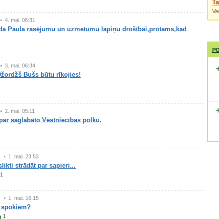
Ta
Vas
4. mai. 06:31
a Paula rasējumu un uzmetumu lapiņu drošībai,protams,kad
PO
3. mai. 06:34
žordžš Bušs būtu rīkojies!
2. mai. 05:11
 par saglabāto Vēstniecības polku.
1. mai. 23:53
likti strādāt par sapieri...
1
1. mai. 16:15
t spokiem?
1