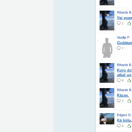
Rihards B.
Vai esa
2
Vasilijs P.
Godātam
7
Rihards B.
Kuru dzī
atkal un
8
Rihards B.
Kāzas.
3
Edgars D.
Kā būtu,
8