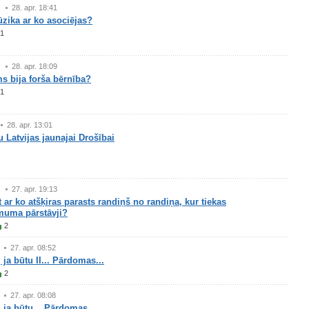
28. apr. 18:41
zika ar ko asociējas?
1
28. apr. 18:09
s bija forša bērnība?
1
28. apr. 13:01
 Latvijas jaunajai Drošībai
27. apr. 19:13
t ar ko atšķiras parasts randiņš no randiņa, kur tiekas
muma pārstāvji?
2
27. apr. 08:52
 ja būtu II... Pārdomas...
2
27. apr. 08:08
 ja būtu... Pārdomas...