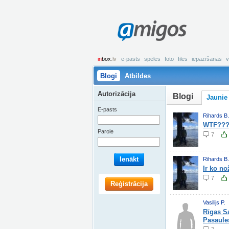
amigos
in
box
.lv
e-pasts
spēles
foto
files
iepazīšanās
v
Blogi
Atbildes
Autorizācija
Blogi
Jaunie
E-pasts
Rihards B.
WTF??
Parole
7
Ienākt
Rihards B.
Ir ko no
7
Reģistrācija
Vasilijs P.
Rīgas Sa
Pasaule