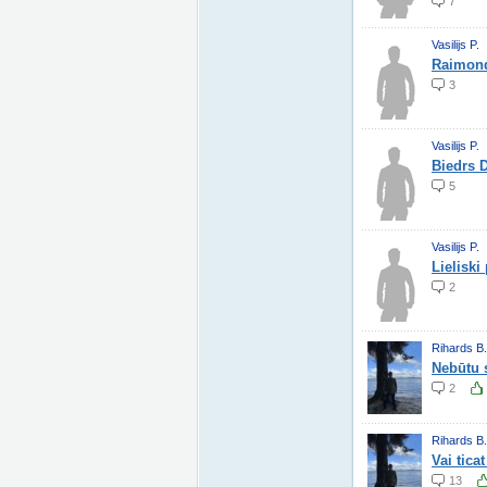
7
Vasilijs P.
Raimond
3
Vasilijs P.
Biedrs D
5
Vasilijs P.
Lieliski
2
Rihards B.
Nebūtu s
2
Rihards B.
Vai tica
13