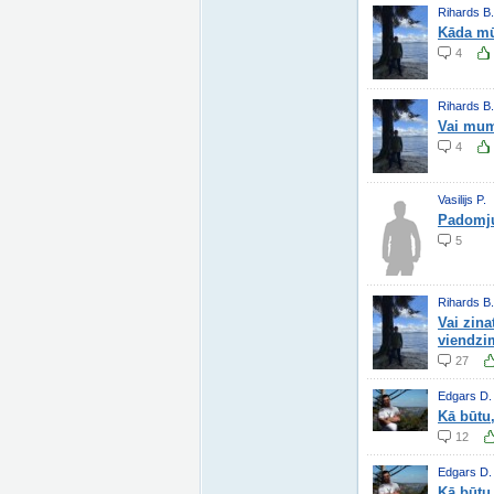
Rihards B.
Kāda mū
4
Rihards B.
Vai mum
4
Vasilijs P.
Padomju
5
Rihards B.
Vai zina
viendzi
27
Edgars D.
Kā būtu,
12
Edgars D.
Kā būtu,