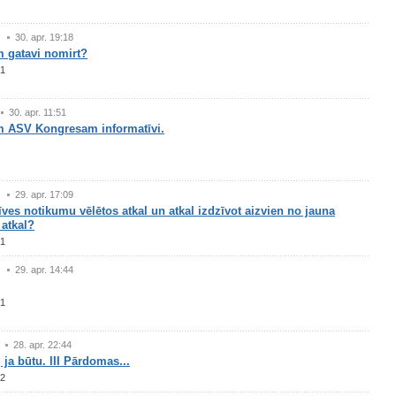
30. apr. 19:18
m gatavi nomirt?
1
30. apr. 11:51
 ASV Kongresam informatīvi.
29. apr. 17:09
ves notikumu vēlētos atkal un atkal izdzīvot aizvien no jauna
 atkal?
1
29. apr. 14:44
1
28. apr. 22:44
 ja būtu. III Pārdomas...
2