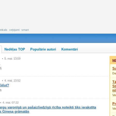
eikals
ceļojumi
smart
Nedēļas TOP
Populārie autori
Komentāri
5. mai. 13:59
NE
?
1
So
Da
4. mai. 13:52
Tā
žēlot?
St
ni
1
Vas
4. mai. 07:22
Pr
rgu varonīgā un pašaizliedzīgā rīcība noteikti tiks ierakstīta
Vas
s Ginesa grāmatās