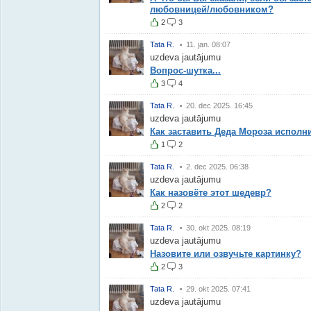
любовницей/любовником?
2
3
Tata R.
11. jan. 08:07
uzdeva jautājumu
Вопрос-шутка...
3
4
Tata R.
20. dec 2025. 16:45
uzdeva jautājumu
Как заставить Деда Мороза исполн
1
2
Tata R.
2. dec 2025. 06:38
uzdeva jautājumu
Как назовёте этот шедевр?
2
2
Tata R.
30. okt 2025. 08:19
uzdeva jautājumu
Назовите или озвучьте картинку?
2
3
Tata R.
29. okt 2025. 07:41
uzdeva jautājumu