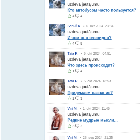
uzdeva jautājumu
Кто автобусом часто пользуется?
4
4
Serый К.
6. okt 2024. 23:34
uzdeva jautājumu
И чем оно очевидно?
4
5
Tata R.
6. okt 2024. 04:51
uzdeva jautājumu
Что здесь происходит?
1
4
Tata R.
5. okt 2024. 18:53
uzdeva jautājumu
Придумаем название?
2
3
Vini M.
1. okt 2024. 11:45
uzdeva jautājumu
Редкие мудрые мысли...
3
2
Vini M.
28. sep 2024. 21:35