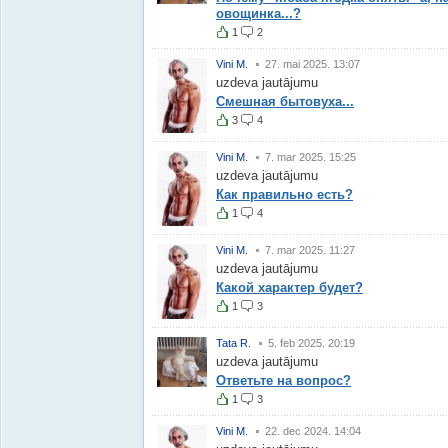
овощинка...?
1
2
Vini M.
27. mai 2025. 13:07
uzdeva jautājumu
Смешная бытовуха...
3
4
Vini M.
7. mar 2025. 15:25
uzdeva jautājumu
Как правильно есть?
1
4
Vini M.
7. mar 2025. 11:27
uzdeva jautājumu
Какой характер будет?
1
3
Tata R.
5. feb 2025. 20:19
uzdeva jautājumu
Ответьте на вопрос?
1
3
Vini M.
22. dec 2024. 14:04