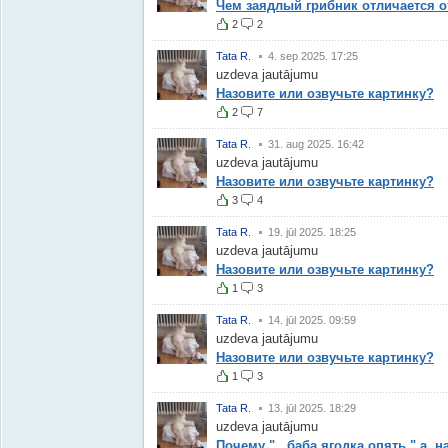
Чем заядлый грибник отличается 
2
2
Tata R.
4. sep 2025. 17:25
uzdeva jautājumu
Назовите или озвучьте картинку?
2
7
Tata R.
31. aug 2025. 16:42
uzdeva jautājumu
Назовите или озвучьте картинку?
3
4
Tata R.
19. jūl 2025. 18:25
uzdeva jautājumu
Назовите или озвучьте картинку?
1
3
Tata R.
14. jūl 2025. 09:59
uzdeva jautājumu
Назовите или озвучьте картинку?
1
3
Tata R.
13. jūl 2025. 18:29
uzdeva jautājumu
Почему "...баба ягодка опять." а, 