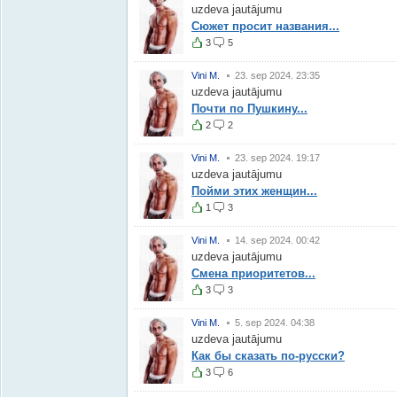
uzdeva jautājumu
Сюжет просит названия...
3
5
Vini M.
23. sep 2024. 23:35
uzdeva jautājumu
Почти по Пушкину...
2
2
Vini M.
23. sep 2024. 19:17
uzdeva jautājumu
Пойми этих женщин...
1
3
Vini M.
14. sep 2024. 00:42
uzdeva jautājumu
Смена приоритетов...
3
3
Vini M.
5. sep 2024. 04:38
uzdeva jautājumu
Как бы сказать по-русски?
3
6