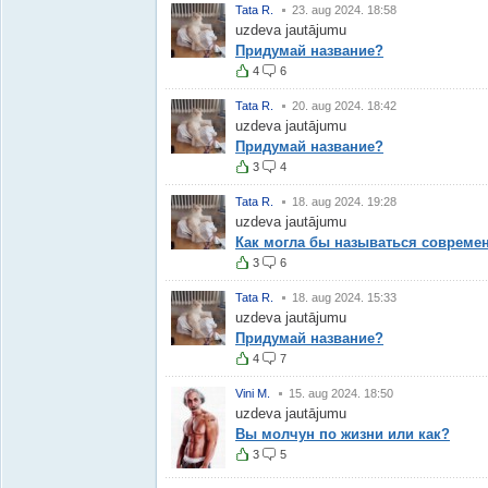
Tata R.
23. aug 2024. 18:58
uzdeva jautājumu
Придумай название?
4
6
Tata R.
20. aug 2024. 18:42
uzdeva jautājumu
Придумай название?
3
4
Tata R.
18. aug 2024. 19:28
uzdeva jautājumu
Как могла бы называться современ
3
6
Tata R.
18. aug 2024. 15:33
uzdeva jautājumu
Придумай название?
4
7
Vini M.
15. aug 2024. 18:50
uzdeva jautājumu
Вы молчун по жизни или как?
3
5