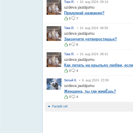
Tata R.
10. aug 2024. 09:14
uzdeva jautājumu
Придумай название?
5
7
Tata R.
10. aug 2024. 08:56
uzdeva jautājumu
Закончите четверостишье?
4
6
Tata R.
10. aug 2024. 08:41
uzdeva jautājumu
Как летать на крыльях любви, есл
3
4
Serый К.
6. aug 2024. 23:59
uzdeva jautājumu
Женщина, ты где живЁшь?
3
4
Parādīt vēl