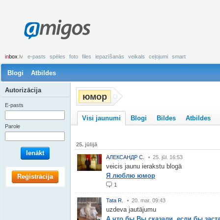
amigos
in
box
.lv
e-pasts
spēles
foto
files
iepazīšanās
veikals
ceļojumi
smart
Blogi
Atbildes
Autorizācija
юмор
E-pasts
Visi jaunumi
Blogi
Bildes
Atbildes
Parole
25. jūlijā
Ienākt
АЛЕКСАНДР С.
25. jūl. 16:53
veicis jaunu ierakstu blogā
Я люблю юмор
Reģistrācija
1
Tata R.
20. mar. 09:43
uzdeva jautājumu
А что бы Вы сказали, если бы зас