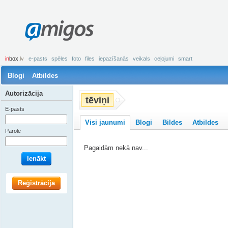
amigos
in
box
.lv
e-pasts
spēles
foto
files
iepazīšanās
veikals
ceļojumi
smart
Blogi
Atbildes
Autorizācija
tēviņi
E-pasts
Visi jaunumi
Blogi
Bildes
Atbildes
Parole
Pagaidām nekā nav...
Ienākt
Reģistrācija