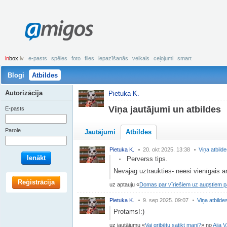
amigos
in
box
.lv
e-pasts
spēles
foto
files
iepazīšanās
veikals
ceļojumi
smart
Blogi
Atbildes
Autorizācija
Pietuka K.
Viņa jautājumi un atbildes
E-pasts
Parole
Jautājumi
Atbildes
Pietuka K.
20. okt 2025. 13:38
Viņa atbild
Ienākt
Perverss tips.
Nevajag uztraukties- neesi vienīgais a
Reģistrācija
uz aptauju
Domas par vīriešiem uz augstiem 
Pietuka K.
9. sep 2025. 09:07
Viņa atbilde
Protams!:)
uz jautājumu
Vai gribētu satikt mani?
no
Aija V