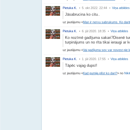
Pietuka K.
5. okt 2022. 22:44
Viņa atbildes
Jāsabrucina ko citu..
uz jautājumu
Man ir nervu sabrukums. Ko dari
Pietuka K.
6. jūl 2020. 18:35
Viņa atbildes
Ko nozīmē gadījuma sakari?Disenē tum
turpinājums un no rīta tikai ieraugi ar 
uz jautājumu
Vai gadījuma sex var novest pie 
Pietuka K.
1. jūl 2020. 17:55
Viņa atbildes
Tāpēc vajag dupsī!
uz jautājumu
Kad gumija plīst ko dari?
no
Niki